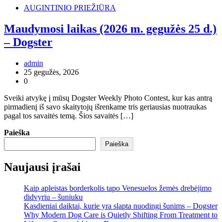
AUGINTINIO PRIEŽIŪRA
Maudymosi laikas (2026 m. gegužės 25 d.)
– Dogster
admin
25 gegužės, 2026
0
Sveiki atvykę į mūsų Dogster Weekly Photo Contest, kur kas antrą
pirmadienį iš savo skaitytojų išrenkame tris geriausias nuotraukas
pagal tos savaitės temą. Šios savaitės […]
Paieška
Paieška
Naujausi įrašai
Kaip apleistas borderkolis tapo Venesuelos žemės drebėjimo
didvyriu – šuniuku
Kasdieniai daiktai, kurie yra slapta nuodingi šunims – Dogster
Why Modern Dog Care is Quietly Shifting From Treatment to