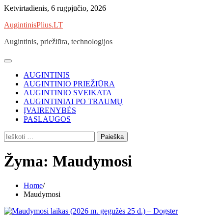
Skip
Ketvirtadienis, 6 rugpjūčio, 2026
to
AugintinisPlius.LT
content
Augintinis, priežiūra, technologijos
AUGINTINIS
AUGINTINIO PRIEŽIŪRA
AUGINTINIO SVEIKATA
AUGINTINIAI PO TRAUMŲ
ĮVAIRENYBĖS
PASLAUGOS
Ieškoti:
Žyma:
Maudymosi
Home
Maudymosi