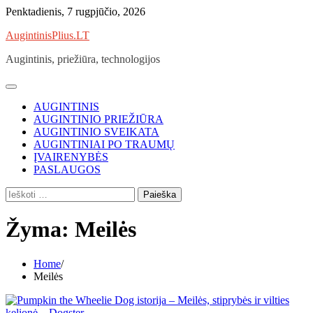
Skip
Penktadienis, 7 rugpjūčio, 2026
to
AugintinisPlius.LT
content
Augintinis, priežiūra, technologijos
AUGINTINIS
AUGINTINIO PRIEŽIŪRA
AUGINTINIO SVEIKATA
AUGINTINIAI PO TRAUMŲ
ĮVAIRENYBĖS
PASLAUGOS
Ieškoti:
Žyma:
Meilės
Home
Meilės