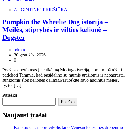
AUGINTINIO PRIEŽIŪRA
Pumpkin the Wheelie Dog istorija –
Meilės, stiprybės ir vilties kelionė –
Dogster
admin
30 gegužės, 2026
0
Prieš pasinerdamas į neįtikėtiną Moliūgo istoriją, noriu nuoširdžiai
padėkoti Tammie, kad pasidalino su mumis gražiomis ir nepaprastai
sunkiomis šios kelionės dalimis.Paruoškite savo audinius meilės,
ryžto, […]
Paieška
Paieška
Naujausi įrašai
Kaip apleistas borderkolis tapo Venesuelos žemės drebėjimo