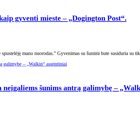
aip gyventi mieste – „Dogington Post“.
ite spustelėję mano nuorodas.” Gyvenimas su šunimi bute susiduria su tik
 neįgaliems šunims antrą galimybę – „Walk