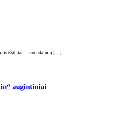
rais iššūkiais – nuo ​​skundų […]
in“ augintiniai