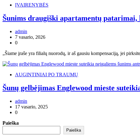
ĮVAIRENYBĖS
Šunims draugiški apartamentų patarimai, k
admin
7 vasario, 2026
0
„Šiame įraše yra filialų nuorodų, ir aš gausiu kompensaciją, jei pirks
AUGINTINIAI PO TRAUMŲ
Šunų gelbėjimas Englewood mieste suteikia
admin
17 vasario, 2025
0
Paieška
Paieška