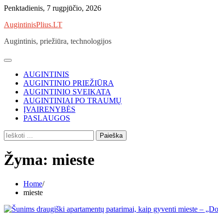
Skip
Penktadienis, 7 rugpjūčio, 2026
to
AugintinisPlius.LT
content
Augintinis, priežiūra, technologijos
AUGINTINIS
AUGINTINIO PRIEŽIŪRA
AUGINTINIO SVEIKATA
AUGINTINIAI PO TRAUMŲ
ĮVAIRENYBĖS
PASLAUGOS
Ieškoti:
Žyma:
mieste
Home
mieste