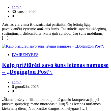
admin
30 sausio, 2026
0
Artritas yra viena iš dažniausiai pasitaikančių lėtinių ligų,
paveikiančių vyresnio amžiaus šunis. Tai sukelia sąnarių uždegimą,
sustingimą ir diskomfortą, kuris gali apriboti jūsų šuns mobilumą
[…]
ĮVAIRENYBĖS
Kaip prižiūrėti savo šuns letenas namuose
– „Dogington Post“.
admin
6 gruodžio, 2025
0
„Šiame įraše yra filialų nuorodų, ir aš gausiu kompensaciją, jei
pirksite spustelėję mano nuorodas.” Jūsų šuns letenos mušamos
kiekvieną dieną. Nuo karštos dangos iki nelygaus […]