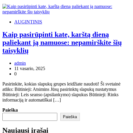
AUGINTINIS
Kaip pasirūpinti kate, karštą dieną
paliekant ją namuose: nepamirškite šių
taisyklių
admin
11 vasario, 2025
0
Pasirinkite, kokias slapukų grupes leidžiate naudoti! Ši svetainė
atliks: Būtinieji: Atsimins Jūsų pasirinktų slapukų nustatymus
Būtinieji: Leis seanso (apsilankymo) slapukus Būtinieji: Rinks
informaciją ir automatiškai […]
Paieška
Paieška
Naujausi įrašai