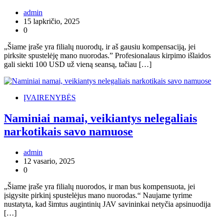
admin
15 lapkričio, 2025
0
„Šiame įraše yra filialų nuorodų, ir aš gausiu kompensaciją, jei
pirksite spustelėję mano nuorodas.” Profesionalaus kirpimo išlaidos
gali siekti 100 USD už vieną seansą, tačiau […]
ĮVAIRENYBĖS
Naminiai namai, veikiantys nelegaliais
narkotikais savo namuose
admin
12 vasario, 2025
0
„Šiame įraše yra filialų nuorodos, ir man bus kompensuota, jei
įsigysite pirkinį spustelėjus mano nuorodas.“ Naujame tyrime
nustatyta, kad šimtus augintinių JAV savininkai netyčia apsinuodija
[…]