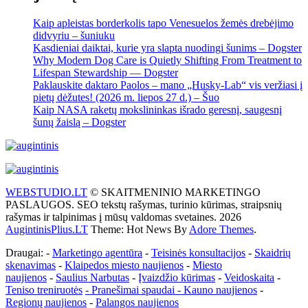
Kaip apleistas borderkolis tapo Venesuelos žemės drebėjimo
didvyriu – šuniuku
Kasdieniai daiktai, kurie yra slapta nuodingi šunims – Dogster
Why Modern Dog Care is Quietly Shifting From Treatment to
Lifespan Stewardship — Dogster
Paklauskite daktaro Paolos – mano „Husky-Lab“ vis veržiasi į
pietų dėžutes! (2026 m. liepos 27 d.) – Šuo
Kaip NASA raketų mokslininkas išrado geresnį, saugesnį
šunų žaislą – Dogster
WEBSTUDIO.LT
© SKAITMENINIO MARKETINGO
PASLAUGOS. SEO tekstų rašymas, turinio kūrimas, straipsnių
rašymas ir talpinimas į mūsų valdomas svetaines. 2026
AugintinisPlius.LT
Theme: Hot News By
Adore Themes
.
Draugai: -
Marketingo agentūra
-
Teisinės konsultacijos
-
Skaidrių
skenavimas
-
Klaipedos miesto naujienos
-
Miesto
naujienos
-
Saulius Narbutas
-
Įvaizdžio kūrimas
-
Veidoskaita
-
Teniso treniruotės
- Pranešimai spaudai -
Kauno naujienos
-
Regionų naujienos
-
Palangos naujienos