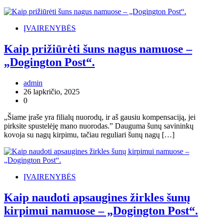
ĮVAIRENYBĖS
Kaip prižiūrėti šuns nagus namuose –
„Dogington Post“.
admin
26 lapkričio, 2025
0
„Šiame įraše yra filialų nuorodų, ir aš gausiu kompensaciją, jei
pirksite spustelėję mano nuorodas.” Dauguma šunų savininkų
kovoja su nagų kirpimu, tačiau reguliari šunų nagų […]
ĮVAIRENYBĖS
Kaip naudoti apsaugines žirkles šunų
kirpimui namuose – „Dogington Post“.