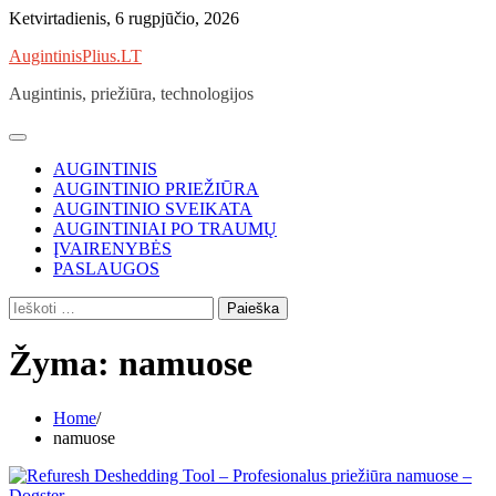
Skip
Ketvirtadienis, 6 rugpjūčio, 2026
to
AugintinisPlius.LT
content
Augintinis, priežiūra, technologijos
AUGINTINIS
AUGINTINIO PRIEŽIŪRA
AUGINTINIO SVEIKATA
AUGINTINIAI PO TRAUMŲ
ĮVAIRENYBĖS
PASLAUGOS
Ieškoti:
Žyma:
namuose
Home
namuose