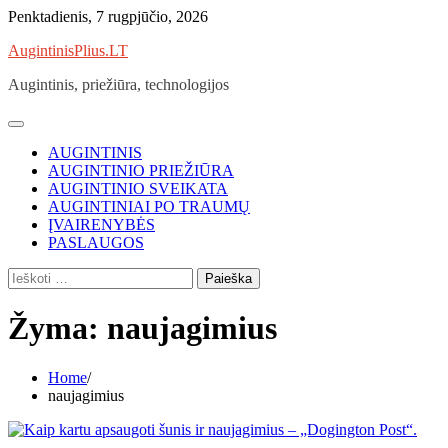
Skip
Penktadienis, 7 rugpjūčio, 2026
to
AugintinisPlius.LT
content
Augintinis, priežiūra, technologijos
AUGINTINIS
AUGINTINIO PRIEŽIŪRA
AUGINTINIO SVEIKATA
AUGINTINIAI PO TRAUMŲ
ĮVAIRENYBĖS
PASLAUGOS
Ieškoti:
Žyma:
naujagimius
Home
naujagimius