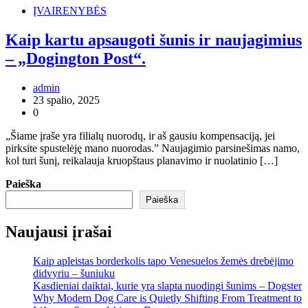
ĮVAIRENYBĖS
Kaip kartu apsaugoti šunis ir naujagimius
– „Dogington Post“.
admin
23 spalio, 2025
0
„Šiame įraše yra filialų nuorodų, ir aš gausiu kompensaciją, jei
pirksite spustelėję mano nuorodas.” Naujagimio parsinešimas namo,
kol turi šunį, reikalauja kruopštaus planavimo ir nuolatinio […]
Paieška
Paieška
Naujausi įrašai
Kaip apleistas borderkolis tapo Venesuelos žemės drebėjimo
didvyriu – šuniuku
Kasdieniai daiktai, kurie yra slapta nuodingi šunims – Dogster
Why Modern Dog Care is Quietly Shifting From Treatment to