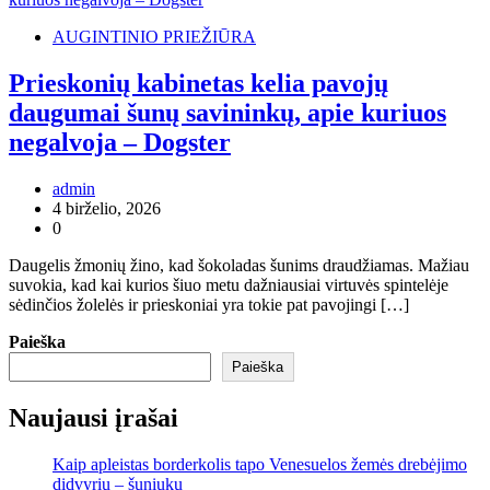
AUGINTINIO PRIEŽIŪRA
Prieskonių kabinetas kelia pavojų
daugumai šunų savininkų, apie kuriuos
negalvoja – Dogster
admin
4 birželio, 2026
0
Daugelis žmonių žino, kad šokoladas šunims draudžiamas. Mažiau
suvokia, kad kai kurios šiuo metu dažniausiai virtuvės spintelėje
sėdinčios žolelės ir prieskoniai yra tokie pat pavojingi […]
Paieška
Paieška
Naujausi įrašai
Kaip apleistas borderkolis tapo Venesuelos žemės drebėjimo
didvyriu – šuniuku