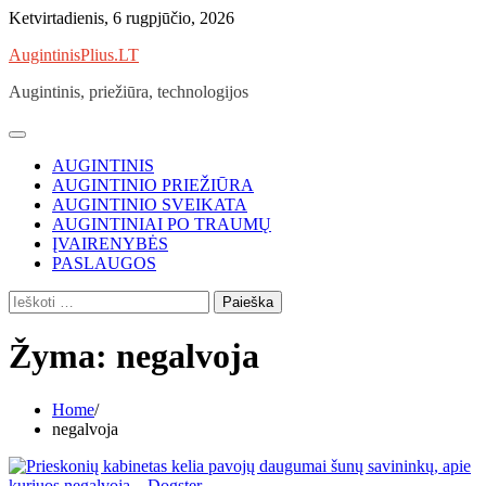
Skip
Ketvirtadienis, 6 rugpjūčio, 2026
to
AugintinisPlius.LT
content
Augintinis, priežiūra, technologijos
AUGINTINIS
AUGINTINIO PRIEŽIŪRA
AUGINTINIO SVEIKATA
AUGINTINIAI PO TRAUMŲ
ĮVAIRENYBĖS
PASLAUGOS
Ieškoti:
Žyma:
negalvoja
Home
negalvoja