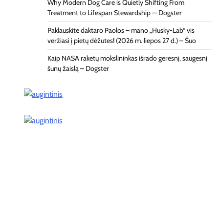
Why Modern Dog Care is Quietly Shifting From
Treatment to Lifespan Stewardship — Dogster
Paklauskite daktaro Paolos – mano „Husky-Lab“ vis
veržiasi į pietų dėžutes! (2026 m. liepos 27 d.) – Šuo
Kaip NASA raketų mokslininkas išrado geresnį, saugesnį
šunų žaislą – Dogster