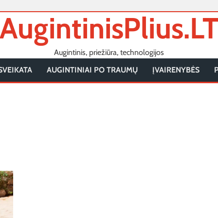
AugintinisPlius.L
Augintinis, priežiūra, technologijos
SVEIKATA
AUGINTINIAI PO TRAUMŲ
ĮVAIRENYBĖS