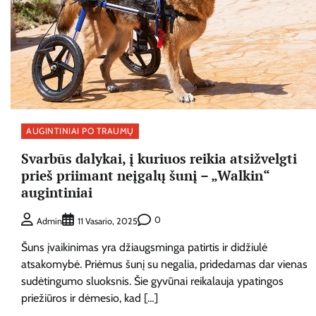
AUGINTINIAI PO TRAUMŲ
Svarbūs dalykai, į kuriuos reikia atsižvelgti
prieš priimant neįgalų šunį – „Walkin“
augintiniai
0
Admin
11 Vasario, 2025
Šuns įvaikinimas yra džiaugsminga patirtis ir didžiulė
atsakomybė. Priėmus šunį su negalia, pridedamas dar vienas
sudėtingumo sluoksnis. Šie gyvūnai reikalauja ypatingos
priežiūros ir dėmesio, kad […]