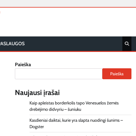
T
PASLAUGOS
Paieška
Paieška
Naujausi įrašai
Kaip apleistas borderkolis tapo Venesuelos žemės
drebėjimo didvyriu – šuniuku
Kasdieniai daiktai, kurie yra slapta nuodingi šunims –
Dogster