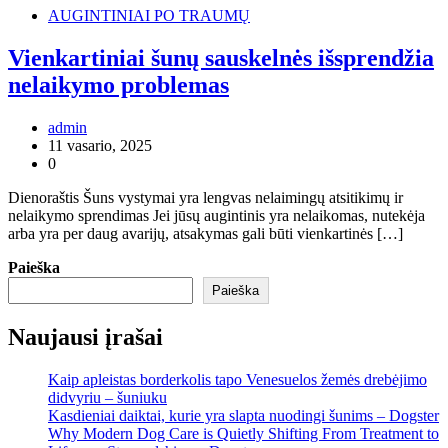
AUGINTINIAI PO TRAUMŲ
Vienkartiniai šunų sauskelnės išsprendžia
nelaikymo problemas
admin
11 vasario, 2025
0
Dienoraštis Šuns vystymai yra lengvas nelaimingų atsitikimų ir
nelaikymo sprendimas Jei jūsų augintinis yra nelaikomas, nutekėja
arba yra per daug avarijų, atsakymas gali būti vienkartinės […]
Paieška
Paieška
Naujausi įrašai
Kaip apleistas borderkolis tapo Venesuelos žemės drebėjimo
didvyriu – šuniuku
Kasdieniai daiktai, kurie yra slapta nuodingi šunims – Dogster
Why Modern Dog Care is Quietly Shifting From Treatment to