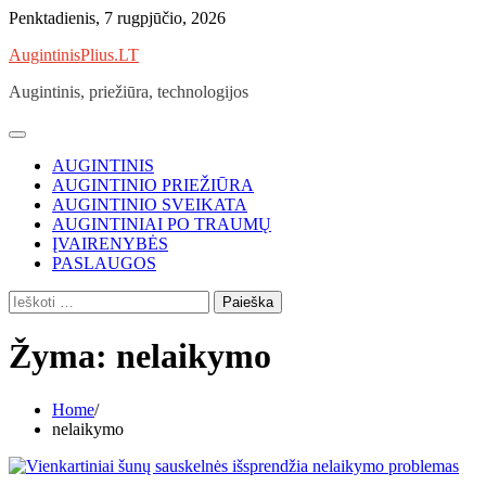
Skip
Penktadienis, 7 rugpjūčio, 2026
to
AugintinisPlius.LT
content
Augintinis, priežiūra, technologijos
AUGINTINIS
AUGINTINIO PRIEŽIŪRA
AUGINTINIO SVEIKATA
AUGINTINIAI PO TRAUMŲ
ĮVAIRENYBĖS
PASLAUGOS
Ieškoti:
Žyma:
nelaikymo
Home
nelaikymo