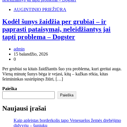
AUGINTINIO PRIEŽIŪRA
Kodėl šunys žaidžia per grubiai – ir
paprasti pataisymai, neleidžiantys jai
tapti problema – Dogster
admin
15 balandžio, 2026
0
Per grubiai su kitais žaidžiantis šuo yra problema, kuri greitai auga.
Vieną minutę šunys bėga ir vejasi, kitą – kažkas rėkia, kitas
šeimininkas susirūpinęs žiūri, […]
Paieška
Paieška
Naujausi įrašai
Kaip apleistas borderkolis tapo Venesuelos žemės drebėjimo
didvyriu – šuniuku