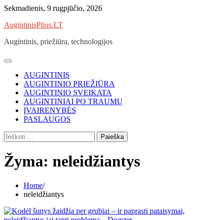
Skip
Sekmadienis, 9 rugpjūčio, 2026
to
AugintinisPlius.LT
content
Augintinis, priežiūra, technologijos
AUGINTINIS
AUGINTINIO PRIEŽIŪRA
AUGINTINIO SVEIKATA
AUGINTINIAI PO TRAUMŲ
ĮVAIRENYBĖS
PASLAUGOS
Ieškoti:
Žyma:
neleidžiantys
Home
neleidžiantys