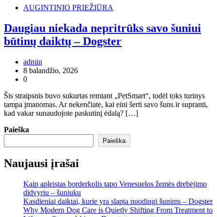
AUGINTINIO PRIEŽIŪRA
Daugiau niekada nepritrūks savo šuniui
būtinų daiktų – Dogster
admin
8 balandžio, 2026
0
Šis straipsnis buvo sukurtas remiant „PetSmart“, todėl toks turinys
tampa įmanomas. Ar nekenčiate, kai eini šerti savo šuns ir supranti,
kad vakar sunaudojote paskutinį ėdalą? […]
Paieška
Paieška
Naujausi įrašai
Kaip apleistas borderkolis tapo Venesuelos žemės drebėjimo
didvyriu – šuniuku
Kasdieniai daiktai, kurie yra slapta nuodingi šunims – Dogster
Why Modern Dog Care is Quietly Shifting From Treatment to