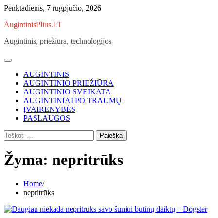
Skip
Penktadienis, 7 rugpjūčio, 2026
to
AugintinisPlius.LT
content
Augintinis, priežiūra, technologijos
AUGINTINIS
AUGINTINIO PRIEŽIŪRA
AUGINTINIO SVEIKATA
AUGINTINIAI PO TRAUMŲ
ĮVAIRENYBĖS
PASLAUGOS
Ieškoti:
Žyma:
nepritrūks
Home
nepritrūks