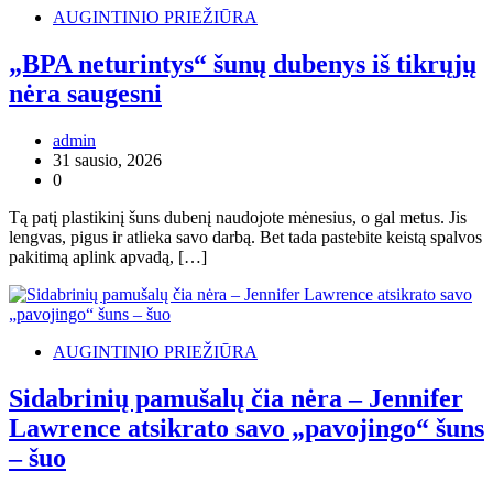
AUGINTINIO PRIEŽIŪRA
„BPA neturintys“ šunų dubenys iš tikrųjų
nėra saugesni
admin
31 sausio, 2026
0
Tą patį plastikinį šuns dubenį naudojote mėnesius, o gal metus. Jis
lengvas, pigus ir atlieka savo darbą. Bet tada pastebite keistą spalvos
pakitimą aplink apvadą, […]
AUGINTINIO PRIEŽIŪRA
Sidabrinių pamušalų čia nėra – Jennifer
Lawrence atsikrato savo „pavojingo“ šuns
– šuo