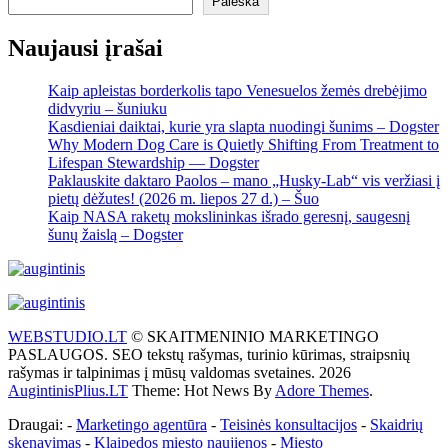
Paieška
Naujausi įrašai
Kaip apleistas borderkolis tapo Venesuelos žemės drebėjimo
didvyriu – šuniuku
Kasdieniai daiktai, kurie yra slapta nuodingi šunims – Dogster
Why Modern Dog Care is Quietly Shifting From Treatment to
Lifespan Stewardship — Dogster
Paklauskite daktaro Paolos – mano „Husky-Lab“ vis veržiasi į
pietų dėžutes! (2026 m. liepos 27 d.) – Šuo
Kaip NASA raketų mokslininkas išrado geresnį, saugesnį
šunų žaislą – Dogster
WEBSTUDIO.LT
© SKAITMENINIO MARKETINGO
PASLAUGOS. SEO tekstų rašymas, turinio kūrimas, straipsnių
rašymas ir talpinimas į mūsų valdomas svetaines. 2026
AugintinisPlius.LT
Theme: Hot News By
Adore Themes
.
Draugai: -
Marketingo agentūra
-
Teisinės konsultacijos
-
Skaidrių
skenavimas
-
Klaipedos miesto naujienos
-
Miesto