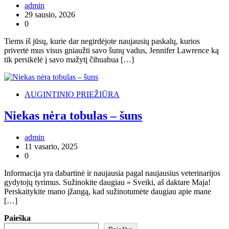
admin
29 sausio, 2026
0
Tiems iš jūsų, kurie dar negirdėjote naujausių paskalų, kurios
privertė mus visus gniaužti savo šunų vadus, Jennifer Lawrence ką
tik persikėlė į savo mažytį čihuahua […]
AUGINTINIO PRIEŽIŪRA
Niekas nėra tobulas – šuns
admin
11 vasario, 2025
0
Informacija yra dabartinė ir naujausia pagal naujausius veterinarijos
gydytojų tyrimus. Sužinokite daugiau » Sveiki, aš daktare Maja!
Perskaitykite mano įžangą, kad sužinotumėte daugiau apie mane
[…]
Paieška