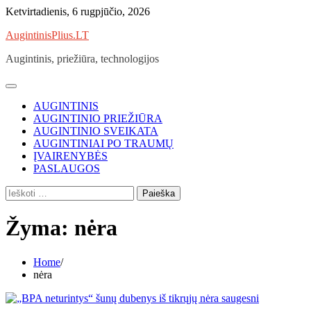
Skip
Ketvirtadienis, 6 rugpjūčio, 2026
to
AugintinisPlius.LT
content
Augintinis, priežiūra, technologijos
AUGINTINIS
AUGINTINIO PRIEŽIŪRA
AUGINTINIO SVEIKATA
AUGINTINIAI PO TRAUMŲ
ĮVAIRENYBĖS
PASLAUGOS
Ieškoti:
Žyma:
nėra
Home
nėra