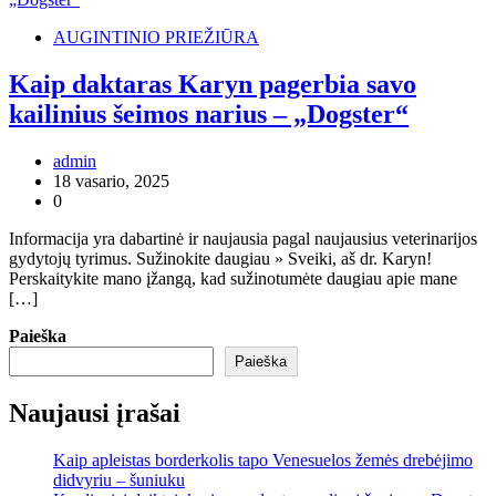
AUGINTINIO PRIEŽIŪRA
Kaip daktaras Karyn pagerbia savo
kailinius šeimos narius – „Dogster“
admin
18 vasario, 2025
0
Informacija yra dabartinė ir naujausia pagal naujausius veterinarijos
gydytojų tyrimus. Sužinokite daugiau » Sveiki, aš dr. Karyn!
Perskaitykite mano įžangą, kad sužinotumėte daugiau apie mane
[…]
Paieška
Paieška
Naujausi įrašai
Kaip apleistas borderkolis tapo Venesuelos žemės drebėjimo
didvyriu – šuniuku