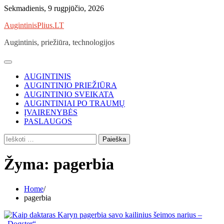
Skip
Sekmadienis, 9 rugpjūčio, 2026
to
AugintinisPlius.LT
content
Augintinis, priežiūra, technologijos
AUGINTINIS
AUGINTINIO PRIEŽIŪRA
AUGINTINIO SVEIKATA
AUGINTINIAI PO TRAUMŲ
ĮVAIRENYBĖS
PASLAUGOS
Ieškoti:
Žyma:
pagerbia
Home
pagerbia