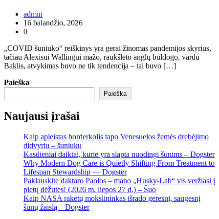
admin
16 balandžio, 2026
0
„COVID šuniuko“ reiškinys yra gerai žinomas pandemijos skyrius,
tačiau Alexisui Wallingui mažo, raukšlėto anglų buldogo, vardu
Baklis, atvykimas buvo ne tik tendencija – tai buvo […]
Paieška
Paieška
Naujausi įrašai
Kaip apleistas borderkolis tapo Venesuelos žemės drebėjimo
didvyriu – šuniuku
Kasdieniai daiktai, kurie yra slapta nuodingi šunims – Dogster
Why Modern Dog Care is Quietly Shifting From Treatment to
Lifespan Stewardship — Dogster
Paklauskite daktaro Paolos – mano „Husky-Lab“ vis veržiasi į
pietų dėžutes! (2026 m. liepos 27 d.) – Šuo
Kaip NASA raketų mokslininkas išrado geresnį, saugesnį
šunų žaislą – Dogster