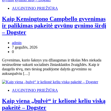
AUGINTINIO PRIEŽIŪRA
Kaip Kensingtono Campbello gyvenimas
ir palikimas pakeitė gyvūnų gynimo širdį
– Dogster
admin
7 gegužės, 2026
0
Gyvenimas, kurio šaknys yra džiaugsmas ir tikslas Mes niekada
nesiruošėme sukurti socialinės žiniasklaidos žvaigždės. Kaip ir
daugelis tėvų, mes tiesiog pradėjome dalytis gyvenimo su
auksaspalviu […]
AUGINTINIO PRIEŽIŪRA
Kaip viena „bulvė“ ir kelionė keliu viską
pakeitė – Dogster