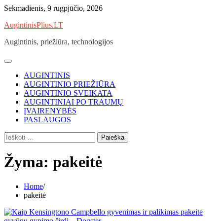
Skip
Sekmadienis, 9 rugpjūčio, 2026
to
AugintinisPlius.LT
content
Augintinis, priežiūra, technologijos
AUGINTINIS
AUGINTINIO PRIEŽIŪRA
AUGINTINIO SVEIKATA
AUGINTINIAI PO TRAUMŲ
ĮVAIRENYBĖS
PASLAUGOS
Ieškoti:
Žyma:
pakeitė
Home
pakeitė