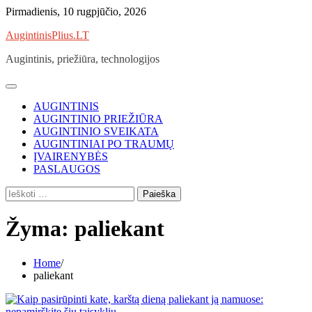
Skip
Pirmadienis, 10 rugpjūčio, 2026
to
AugintinisPlius.LT
content
Augintinis, priežiūra, technologijos
AUGINTINIS
AUGINTINIO PRIEŽIŪRA
AUGINTINIO SVEIKATA
AUGINTINIAI PO TRAUMŲ
ĮVAIRENYBĖS
PASLAUGOS
Ieškoti:
Žyma:
paliekant
Home
paliekant