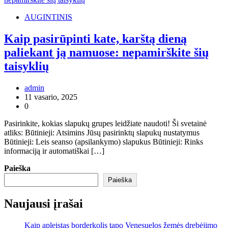
AUGINTINIS
Kaip pasirūpinti kate, karštą dieną
paliekant ją namuose: nepamirškite šių
taisyklių
admin
11 vasario, 2025
0
Pasirinkite, kokias slapukų grupes leidžiate naudoti! Ši svetainė
atliks: Būtinieji: Atsimins Jūsų pasirinktų slapukų nustatymus
Būtinieji: Leis seanso (apsilankymo) slapukus Būtinieji: Rinks
informaciją ir automatiškai […]
Paieška
Paieška
Naujausi įrašai
Kaip apleistas borderkolis tapo Venesuelos žemės drebėjimo