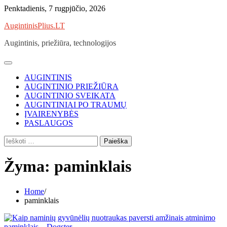
Skip
Penktadienis, 7 rugpjūčio, 2026
to
AugintinisPlius.LT
content
Augintinis, priežiūra, technologijos
AUGINTINIS
AUGINTINIO PRIEŽIŪRA
AUGINTINIO SVEIKATA
AUGINTINIAI PO TRAUMŲ
ĮVAIRENYBĖS
PASLAUGOS
Ieškoti:
Žyma:
paminklais
Home
paminklais