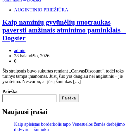
AUGINTINIO PRIEŽIŪRA
Kaip naminių gyvūnėlių nuotraukas
paversti amžinais atminimo paminklais –
Dogster
admin
28 balandžio, 2026
0
Šis straipsnis buvo sukurtas remiant „CanvasDiscount“, todėl toks
turinys tampa įmanomas. Jūsų šuo yra daugiau nei augintinis – jie
yra šeima. Nesvarbu, ar jūsų šuniukas […]
Paieška
Paieška
Naujausi įrašai
Kaip apleistas borderkolis tapo Venesuelos žemės drebėjimo
didvyriu – šuniuku