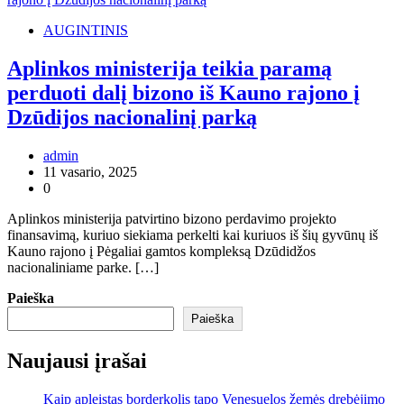
AUGINTINIS
Aplinkos ministerija teikia paramą
perduoti dalį bizono iš Kauno rajono į
Dzūdijos nacionalinį parką
admin
11 vasario, 2025
0
Aplinkos ministerija patvirtino bizono perdavimo projekto
finansavimą, kuriuo siekiama perkelti kai kuriuos iš šių gyvūnų iš
Kauno rajono į Pėgaliai gamtos kompleksą Dzūdidžos
nacionaliniame parke. […]
Paieška
Paieška
Naujausi įrašai
Kaip apleistas borderkolis tapo Venesuelos žemės drebėjimo