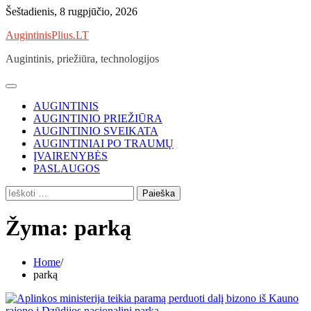
Skip
Šeštadienis, 8 rugpjūčio, 2026
to
AugintinisPlius.LT
content
Augintinis, priežiūra, technologijos
AUGINTINIS
AUGINTINIO PRIEŽIŪRA
AUGINTINIO SVEIKATA
AUGINTINIAI PO TRAUMŲ
ĮVAIRENYBĖS
PASLAUGOS
Ieškoti:
Žyma:
parką
Home
parką