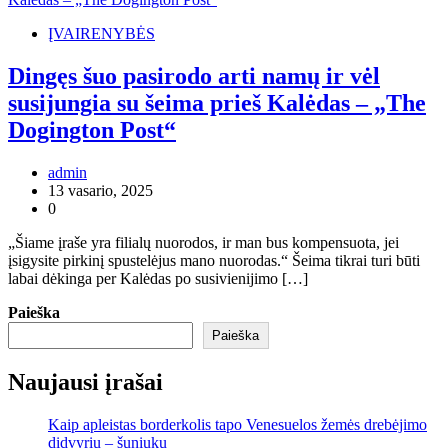
ĮVAIRENYBĖS
Dingęs šuo pasirodo arti namų ir vėl
susijungia su šeima prieš Kalėdas – „The
Dogington Post“
admin
13 vasario, 2025
0
„Šiame įraše yra filialų nuorodos, ir man bus kompensuota, jei
įsigysite pirkinį spustelėjus mano nuorodas.“ Šeima tikrai turi būti
labai dėkinga per Kalėdas po susivienijimo […]
Paieška
Paieška
Naujausi įrašai
Kaip apleistas borderkolis tapo Venesuelos žemės drebėjimo
didvyriu – šuniuku