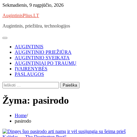
Skip
Sekmadienis, 9 rugpjūčio, 2026
to
AugintinisPlius.LT
content
Augintinis, priežiūra, technologijos
AUGINTINIS
AUGINTINIO PRIEŽIŪRA
AUGINTINIO SVEIKATA
AUGINTINIAI PO TRAUMŲ
ĮVAIRENYBĖS
PASLAUGOS
Ieškoti:
Žyma:
pasirodo
Home
pasirodo