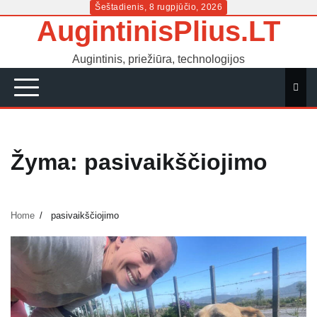
Skip
Šeštadienis, 8 rugpjūčio, 2026
AugintinisPlius.LT
to
content
Augintinis, priežiūra, technologijos
Žyma:
pasivaikščiojimo
Home
pasivaikščiojimo