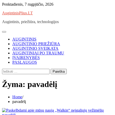
Skip
Penktadienis, 7 rugpjūčio, 2026
to
AugintinisPlius.LT
content
Augintinis, priežiūra, technologijos
AUGINTINIS
AUGINTINIO PRIEŽIŪRA
AUGINTINIO SVEIKATA
AUGINTINIAI PO TRAUMŲ
ĮVAIRENYBĖS
PASLAUGOS
Ieškoti:
Žyma:
pavadėlį
Home
pavadėlį