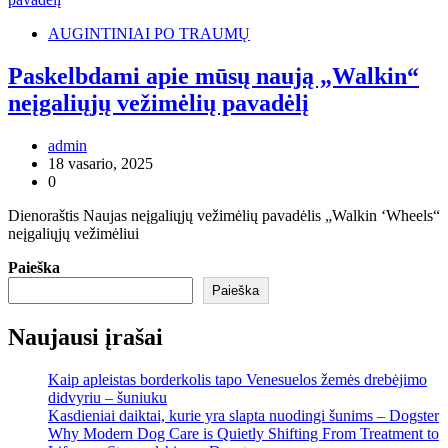
AUGINTINIAI PO TRAUMŲ
Paskelbdami apie mūsų naują „Walkin“
neįgaliųjų vežimėlių pavadėlį
admin
18 vasario, 2025
0
Dienoraštis Naujas neįgaliųjų vežimėlių pavadėlis „Walkin ‘Wheels“
neįgaliųjų vežimėliui
Paieška
Paieška
Naujausi įrašai
Kaip apleistas borderkolis tapo Venesuelos žemės drebėjimo
didvyriu – šuniuku
Kasdieniai daiktai, kurie yra slapta nuodingi šunims – Dogster
Why Modern Dog Care is Quietly Shifting From Treatment to