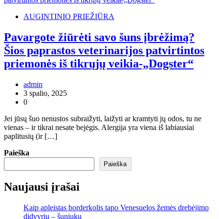
AUGINTINIO PRIEŽIŪRA
Pavargote žiūrėti savo šuns įbrėžimą?
Šios paprastos veterinarijos patvirtintos
priemonės iš tikrųjų veikia-„Dogster“
admin
3 spalio, 2025
0
Jei jūsų šuo nenustos subraižyti, laižyti ar kramtyti jų odos, tu ne
vienas – ir tikrai nesate bejėgis. Alergija yra viena iš labiausiai
paplitusių (ir […]
Paieška
Paieška
Naujausi įrašai
Kaip apleistas borderkolis tapo Venesuelos žemės drebėjimo
didvyriu – šuniuku