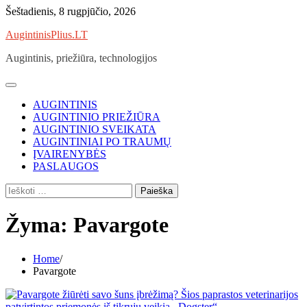
Skip
Šeštadienis, 8 rugpjūčio, 2026
to
AugintinisPlius.LT
content
Augintinis, priežiūra, technologijos
AUGINTINIS
AUGINTINIO PRIEŽIŪRA
AUGINTINIO SVEIKATA
AUGINTINIAI PO TRAUMŲ
ĮVAIRENYBĖS
PASLAUGOS
Ieškoti:
Žyma:
Pavargote
Home
Pavargote