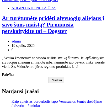
AUGINTINIO PRIEŽIŪRA
Ar turėtumėte pridėti alyvuogių aliejaus į
savo šuns maistą? Pirmiausia
perskaitykite tai – Dogster
admin
19 spalio, 2025
0
„Sveika žmonėms“ ne visada reiškia sveiką šunims. Jei apšlakstysite
alyvuogių aliejumi ant salotų arba gaminsite juo beveik viską, nesate
vieni. Šis Viduržemio jūros regiono produktas […]
Paieška
Paieška
Naujausi įrašai
Kaip apleistas borderkolis tapo Venesuelos žemės drebėjimo
didvyriu – šuniuku