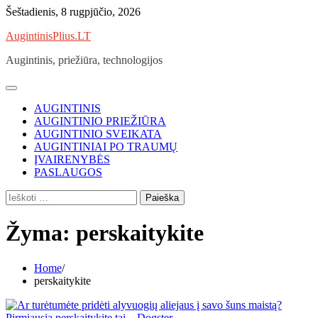
Skip
Šeštadienis, 8 rugpjūčio, 2026
to
AugintinisPlius.LT
content
Augintinis, priežiūra, technologijos
AUGINTINIS
AUGINTINIO PRIEŽIŪRA
AUGINTINIO SVEIKATA
AUGINTINIAI PO TRAUMŲ
ĮVAIRENYBĖS
PASLAUGOS
Ieškoti:
Žyma:
perskaitykite
Home
perskaitykite