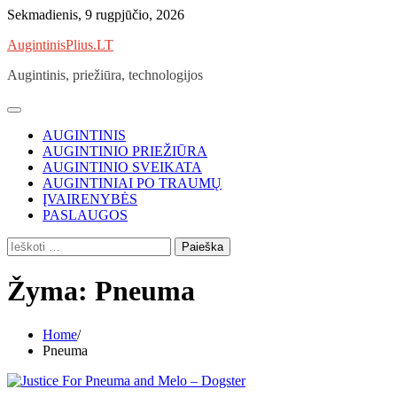
Skip
Sekmadienis, 9 rugpjūčio, 2026
to
AugintinisPlius.LT
content
Augintinis, priežiūra, technologijos
AUGINTINIS
AUGINTINIO PRIEŽIŪRA
AUGINTINIO SVEIKATA
AUGINTINIAI PO TRAUMŲ
ĮVAIRENYBĖS
PASLAUGOS
Ieškoti:
Žyma:
Pneuma
Home
Pneuma