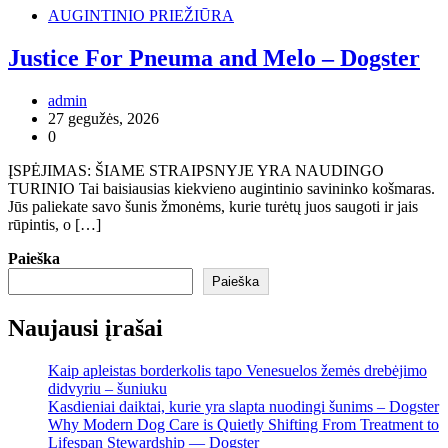
AUGINTINIO PRIEŽIŪRA
Justice For Pneuma and Melo – Dogster
admin
27 gegužės, 2026
0
ĮSPĖJIMAS: ŠIAME STRAIPSNYJE YRA NAUDINGO
TURINIO Tai baisiausias kiekvieno augintinio savininko košmaras.
Jūs paliekate savo šunis žmonėms, kurie turėtų juos saugoti ir jais
rūpintis, o […]
Paieška
Paieška
Naujausi įrašai
Kaip apleistas borderkolis tapo Venesuelos žemės drebėjimo
didvyriu – šuniuku
Kasdieniai daiktai, kurie yra slapta nuodingi šunims – Dogster
Why Modern Dog Care is Quietly Shifting From Treatment to
Lifespan Stewardship — Dogster