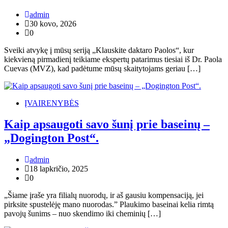
admin
30 kovo, 2026
0
Sveiki atvykę į mūsų seriją „Klauskite daktaro Paolos“, kur
kiekvieną pirmadienį teikiame ekspertų patarimus tiesiai iš Dr. Paola
Cuevas (MVZ), kad padėtume mūsų skaitytojams geriau […]
ĮVAIRENYBĖS
Kaip apsaugoti savo šunį prie baseinų –
„Dogington Post“.
admin
18 lapkričio, 2025
0
„Šiame įraše yra filialų nuorodų, ir aš gausiu kompensaciją, jei
pirksite spustelėję mano nuorodas.” Plaukimo baseinai kelia rimtą
pavojų šunims – nuo ​​skendimo iki cheminių […]