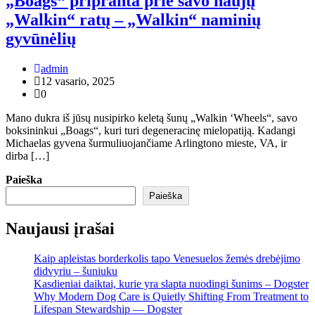
„Boags“ pripranta prie savo naujų
„Walkin“ ratų – „Walkin“ naminių
gyvūnėlių
admin
12 vasario, 2025
0
Mano dukra iš jūsų nusipirko keletą šunų „Walkin ‘Wheels“, savo
boksininkui „Boags“, kuri turi degeneracinę mielopatiją. Kadangi
Michaelas gyvena šurmuliuojančiame Arlingtono mieste, VA, ir
dirba […]
Paieška
Paieška
Naujausi įrašai
Kaip apleistas borderkolis tapo Venesuelos žemės drebėjimo
didvyriu – šuniuku
Kasdieniai daiktai, kurie yra slapta nuodingi šunims – Dogster
Why Modern Dog Care is Quietly Shifting From Treatment to
Lifespan Stewardship — Dogster