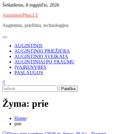
Skip
Šeštadienis, 8 rugpjūčio, 2026
to
AugintinisPlius.LT
content
Augintinis, priežiūra, technologijos
AUGINTINIS
AUGINTINIO PRIEŽIŪRA
AUGINTINIO SVEIKATA
AUGINTINIAI PO TRAUMŲ
ĮVAIRENYBĖS
PASLAUGOS
Ieškoti:
Žyma:
prie
Home
prie