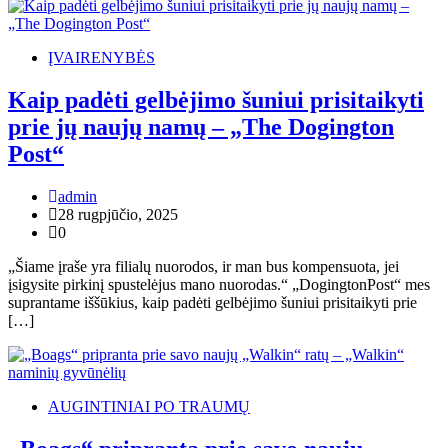
ĮVAIRENYBĖS
Kaip padėti gelbėjimo šuniui prisitaikyti
prie jų naujų namų – „The Dogington
Post“
admin
28 rugpjūčio, 2025
0
„Šiame įraše yra filialų nuorodos, ir man bus kompensuota, jei
įsigysite pirkinį spustelėjus mano nuorodas.“ „DogingtonPost“ mes
suprantame iššūkius, kaip padėti gelbėjimo šuniui prisitaikyti prie
[…]
AUGINTINIAI PO TRAUMŲ