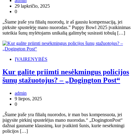
admin
29 lapkričio, 2025
0
„Šiame įraše yra filialų nuorodų, ir aš gausiu kompensaciją, jei
pirksite spustelėję mano nuorodas.” Puppy Bowl 2025 įvaikinimas
suteikia šunų mylėtojams unikalią galimybę susirasti tobulą […]
ĮVAIRENYBĖS
Kur galite priimti nesėkmingus policijos
šunų stažuotojus? – „Dogington Post“
admin
9 liepos, 2025
0
„Šiame įraše yra filialų nuorodos, ir man bus kompensuota, jei
įsigysite pirkinį spustelėjus mano nuorodas.“ „DogingtonPost“
dažnai gauname klausimų, kur įvaikinti šunis, kurie nesėkmingi
policijos […]