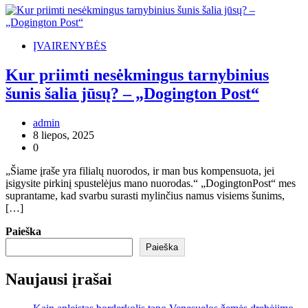
ĮVAIRENYBĖS
Kur priimti nesėkmingus tarnybinius
šunis šalia jūsų? – „Dogington Post“
admin
8 liepos, 2025
0
„Šiame įraše yra filialų nuorodos, ir man bus kompensuota, jei
įsigysite pirkinį spustelėjus mano nuorodas.“ „DogingtonPost“ mes
suprantame, kad svarbu surasti mylinčius namus visiems šunims,
[…]
Paieška
Paieška
Naujausi įrašai