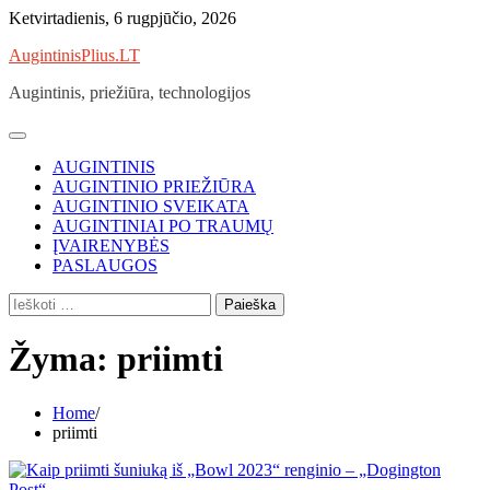
Skip
Ketvirtadienis, 6 rugpjūčio, 2026
to
AugintinisPlius.LT
content
Augintinis, priežiūra, technologijos
AUGINTINIS
AUGINTINIO PRIEŽIŪRA
AUGINTINIO SVEIKATA
AUGINTINIAI PO TRAUMŲ
ĮVAIRENYBĖS
PASLAUGOS
Ieškoti:
Žyma:
priimti
Home
priimti