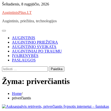
Skip
Šeštadienis, 8 rugpjūčio, 2026
to
AugintinisPlius.LT
content
Augintinis, priežiūra, technologijos
AUGINTINIS
AUGINTINIO PRIEŽIŪRA
AUGINTINIO SVEIKATA
AUGINTINIAI PO TRAUMŲ
ĮVAIRENYBĖS
PASLAUGOS
Ieškoti:
Žyma:
priverčiantis
Home
priverčiantis