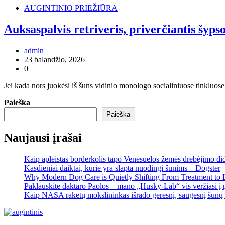
AUGINTINIO PRIEŽIŪRA
Auksaspalvis retriveris, priverčiantis šypso
admin
23 balandžio, 2026
0
Jei kada nors juokėsi iš šuns vidinio monologo socialiniuose tinkluose, 
Paieška
Paieška
Naujausi įrašai
Kaip apleistas borderkolis tapo Venesuelos žemės drebėjimo di
Kasdieniai daiktai, kurie yra slapta nuodingi šunims – Dogster
Why Modern Dog Care is Quietly Shifting From Treatment to 
Paklauskite daktaro Paolos – mano „Husky-Lab“ vis veržiasi į p
Kaip NASA raketų mokslininkas išrado geresnį, saugesnį šunų 