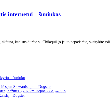
tis internetui – šuniukas
tikėtina, kad susidūrėte su Chilaquil (o jei to nepadarėte, skaitykite tol
dvyriu – šuniuku
Lifespan Stewardship — Dogster
ietų dėžutes! (2026 m. liepos 27 d.) – Šuo
žaislą – Dogster