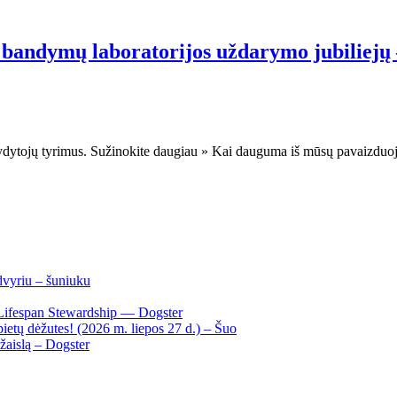
bandymų laboratorijos uždarymo jubiliejų
s gydytojų tyrimus. Sužinokite daugiau » Kai dauguma iš mūsų pavaizduoj
dvyriu – šuniuku
Lifespan Stewardship — Dogster
ietų dėžutes! (2026 m. liepos 27 d.) – Šuo
žaislą – Dogster