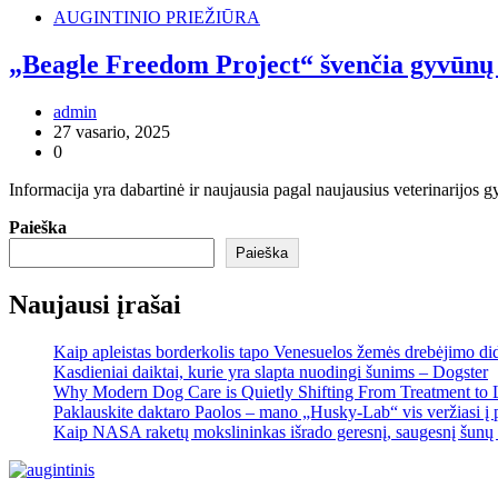
AUGINTINIO PRIEŽIŪRA
„Beagle Freedom Project“ švenčia gyvūnų 
admin
27 vasario, 2025
0
Informacija yra dabartinė ir naujausia pagal naujausius veterinarijo
Paieška
Paieška
Naujausi įrašai
Kaip apleistas borderkolis tapo Venesuelos žemės drebėjimo di
Kasdieniai daiktai, kurie yra slapta nuodingi šunims – Dogster
Why Modern Dog Care is Quietly Shifting From Treatment to 
Paklauskite daktaro Paolos – mano „Husky-Lab“ vis veržiasi į p
Kaip NASA raketų mokslininkas išrado geresnį, saugesnį šunų 