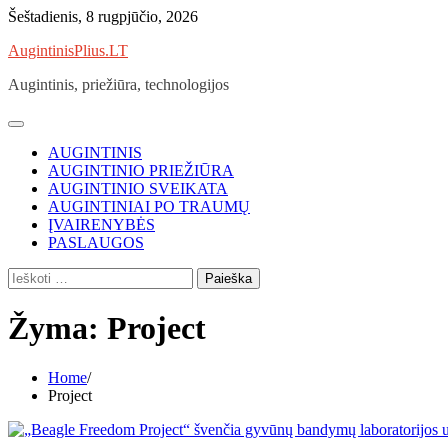
Skip
Šeštadienis, 8 rugpjūčio, 2026
to
AugintinisPlius.LT
content
Augintinis, priežiūra, technologijos
AUGINTINIS
AUGINTINIO PRIEŽIŪRA
AUGINTINIO SVEIKATA
AUGINTINIAI PO TRAUMŲ
ĮVAIRENYBĖS
PASLAUGOS
Ieškoti:
Žyma:
Project
Home
Project