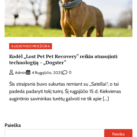
AUGINTINIO PRIEŽIŪRA
Kodėl „Lost Pet Pet Recovery“ reikia atnaujinti
technologiją – „Dogster“
0
Admin
4 Rugpjūčio, 2025
Šis straipsnis buvo sukurtas remiant su „Satellai“, o tai
padeda padaryti tokį turinį. Šį rugpjūčio 15 d. Kiekvienas
augintinio savininkas turėtų galvoti ne tik apie […]
Paieška
Paieška