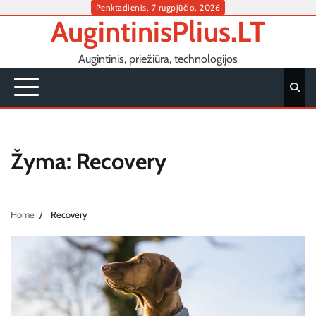
Skip
Penktadienis, 7 rugpjūčio, 2026
AugintinisPlius.LT
to
content
Augintinis, priežiūra, technologijos
Žyma:
Recovery
Home
Recovery