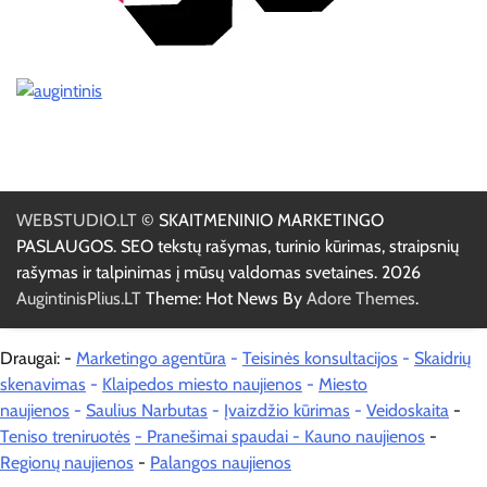
WEBSTUDIO.LT
© SKAITMENINIO MARKETINGO
PASLAUGOS. SEO tekstų rašymas, turinio kūrimas, straipsnių
rašymas ir talpinimas į mūsų valdomas svetaines. 2026
AugintinisPlius.LT
Theme: Hot News By
Adore Themes
.
Draugai: -
Marketingo agentūra
-
Teisinės konsultacijos
-
Skaidrių
skenavimas
-
Klaipedos miesto naujienos
-
Miesto
naujienos
-
Saulius Narbutas
-
Įvaizdžio kūrimas
-
Veidoskaita
-
Teniso treniruotės
- Pranešimai spaudai -
Kauno naujienos
-
Regionų naujienos
-
Palangos naujienos