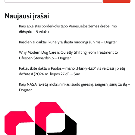
Naujausi įrašai
Kaip apleistas borderkolis tapo Venesuelos žemės drebėjimo
didvyriu – šuniuku
Kasdieniai daiktai, kurie yra slapta nuodingi šunims – Dogster
Why Modern Dog Care is Quietly Shifting From Treatment to
Lifespan Stewardship — Dogster
Paklauskite daktaro Paolos – mano „Husky-Lab“ vis veržiasi į pietų
dėžutes! (2026 m. liepos 27 d.) – Šuo
Kaip NASA raketų mokslininkas išrado geresnį, saugesnį šunų žaislą –
Dogster