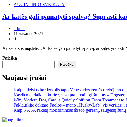
AUGINTINIO SVEIKATA
Ar katės gali pamatyti spalvą? Suprasti ka
admin
11 vasario, 2025
0
Ar kada susimąstėte: „Ar katės gali pamatyti spalvą, ar katės yra akli?
Paieška
Paieška
Naujausi įrašai
Kaip apleistas borderkolis tapo Venesuelos žemės drebėjimo di
Kasdieniai daiktai, kurie yra slapta nuodingi šunims – Dogster
Why Modern Dog Care is Quietly Shifting From Treatment to 
Paklauskite daktaro Paolos – mano „Husky-Lab“ vis veržiasi į p
Kaip NASA raketų mokslininkas išrado geresnį, saugesnį šunų 