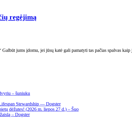
čių regėjimą
“ Galbūt jums įdomu, jei jūsų katė gali pamatyti tas pačias spalvas kaip
dvyriu – šuniuku
Lifespan Stewardship — Dogster
ietų dėžutes! (2026 m. liepos 27 d.) – Šuo
žaislą – Dogster