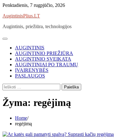
Skip
Penktadienis, 7 rugpjūčio, 2026
to
AugintinisPlius.LT
content
Augintinis, priežiūra, technologijos
AUGINTINIS
AUGINTINIO PRIEŽIŪRA
AUGINTINIO SVEIKATA
AUGINTINIAI PO TRAUMŲ
ĮVAIRENYBĖS
PASLAUGOS
Ieškoti:
Žyma:
regėjimą
Home
regėjimą