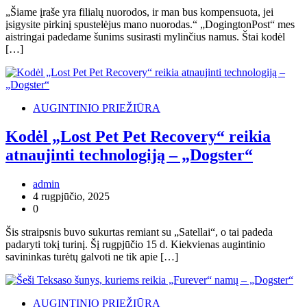
„Šiame įraše yra filialų nuorodos, ir man bus kompensuota, jei
įsigysite pirkinį spustelėjus mano nuorodas.“ „DogingtonPost“ mes
aistringai padedame šunims susirasti mylinčius namus. Štai kodėl
[…]
AUGINTINIO PRIEŽIŪRA
Kodėl „Lost Pet Pet Recovery“ reikia
atnaujinti technologiją – „Dogster“
admin
4 rugpjūčio, 2025
0
Šis straipsnis buvo sukurtas remiant su „Satellai“, o tai padeda
padaryti tokį turinį. Šį rugpjūčio 15 d. Kiekvienas augintinio
savininkas turėtų galvoti ne tik apie […]
AUGINTINIO PRIEŽIŪRA