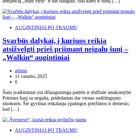
artėjančią „Mutt Strut“ ir dar daugiau. Šiai katės ir šunų […]
AUGINTINIAI PO TRAUMŲ
Svarbūs dalykai, į kuriuos reikia
atsižvelgti prieš priimant neįgalų šunį –
„Walkin“ augintiniai
admin
11 vasario, 2025
0
Šuns įvaikinimas yra džiaugsminga patirtis ir didžiulė atsakomybė.
Priėmus šunį su negalia, pridedamas dar vienas sudėtingumo
sluoksnis. Šie gyvūnai reikalauja ypatingos priežiūros ir dėmesio,
kad […]
AUGINTINIAI PO TRAUMŲ