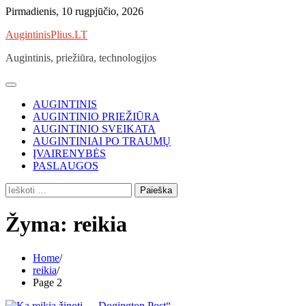
Skip
Pirmadienis, 10 rugpjūčio, 2026
to
AugintinisPlius.LT
content
Augintinis, priežiūra, technologijos
AUGINTINIS
AUGINTINIO PRIEŽIŪRA
AUGINTINIO SVEIKATA
AUGINTINIAI PO TRAUMŲ
ĮVAIRENYBĖS
PASLAUGOS
Ieškoti:
Žyma:
reikia
Home
reikia
Page 2