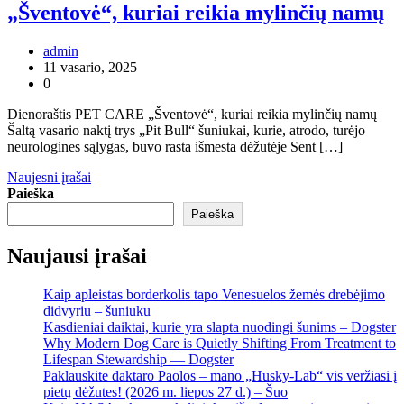
„Šventovė“, kuriai reikia mylinčių namų
admin
11 vasario, 2025
0
Dienoraštis PET CARE „Šventovė“, kuriai reikia mylinčių namų
Šaltą vasario naktį trys „Pit Bull“ šuniukai, kurie, atrodo, turėjo
neurologines sąlygas, buvo rasta išmesta dėžutėje Sent […]
Navigacija
Naujesni įrašai
Paieška
tarp
Paieška
įrašų
Naujausi įrašai
Kaip apleistas borderkolis tapo Venesuelos žemės drebėjimo
didvyriu – šuniuku
Kasdieniai daiktai, kurie yra slapta nuodingi šunims – Dogster
Why Modern Dog Care is Quietly Shifting From Treatment to
Lifespan Stewardship — Dogster
Paklauskite daktaro Paolos – mano „Husky-Lab“ vis veržiasi į
pietų dėžutes! (2026 m. liepos 27 d.) – Šuo