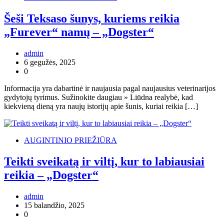
Šeši Teksaso šunys, kuriems reikia
„Furever“ namų – „Dogster“
admin
6 gegužės, 2025
0
Informacija yra dabartinė ir naujausia pagal naujausius veterinarijos
gydytojų tyrimus. Sužinokite daugiau » Liūdna realybė, kad
kiekvieną dieną yra naujų istorijų apie šunis, kuriai reikia […]
AUGINTINIO PRIEŽIŪRA
Teikti sveikatą ir viltį, kur to labiausiai
reikia – „Dogster“
admin
15 balandžio, 2025
0