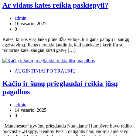
Ar vidaus kates reikia paskiepyti?
admin
16 vasario, 2025
0
Katės, kurios visą laiką praleidžia viduje, turi gana patogų ir saugų
egzistavimą. Jiems nereikia jaudintis, kad pateksite į kerfuffu su
teritorine katė, saugiai kirsti gatvę […]
AUGINTINIAI PO TRAUMŲ
Kačių ir šunų prieglaudai reikia jūsų
pagalbos
admin
14 vasario, 2025
0
„Manchester“ gyvūnų prieglauda Naujajame Hampšyre buvo radijo
podcast’e „Happy, Healthy Pets“, dalijantis naujienomis apie savo