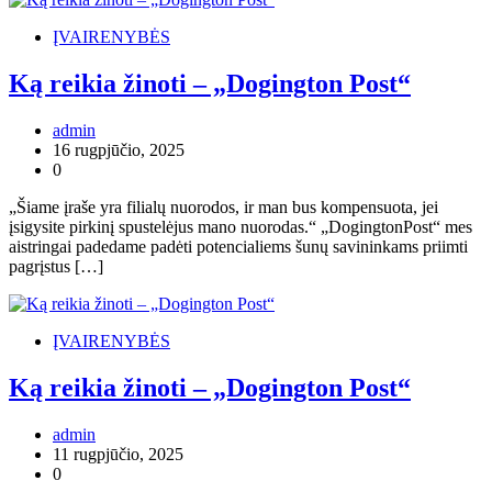
ĮVAIRENYBĖS
Ką reikia žinoti – „Dogington Post“
admin
16 rugpjūčio, 2025
0
„Šiame įraše yra filialų nuorodos, ir man bus kompensuota, jei
įsigysite pirkinį spustelėjus mano nuorodas.“ „DogingtonPost“ mes
aistringai padedame padėti potencialiems šunų savininkams priimti
pagrįstus […]
ĮVAIRENYBĖS
Ką reikia žinoti – „Dogington Post“
admin
11 rugpjūčio, 2025
0