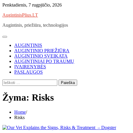
Skip
Penktadienis, 7 rugpjūčio, 2026
to
AugintinisPlius.LT
content
Augintinis, priežiūra, technologijos
AUGINTINIS
AUGINTINIO PRIEŽIŪRA
AUGINTINIO SVEIKATA
AUGINTINIAI PO TRAUMŲ
ĮVAIRENYBĖS
PASLAUGOS
Ieškoti:
Žyma:
Risks
Home
Risks