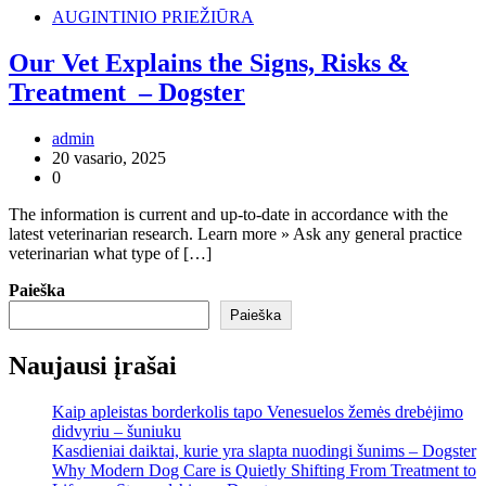
AUGINTINIO PRIEŽIŪRA
Our Vet Explains the Signs, Risks &
Treatment – Dogster
admin
20 vasario, 2025
0
The information is current and up-to-date in accordance with the
latest veterinarian research. Learn more » Ask any general practice
veterinarian what type of […]
Paieška
Paieška
Naujausi įrašai
Kaip apleistas borderkolis tapo Venesuelos žemės drebėjimo
didvyriu – šuniuku
Kasdieniai daiktai, kurie yra slapta nuodingi šunims – Dogster
Why Modern Dog Care is Quietly Shifting From Treatment to