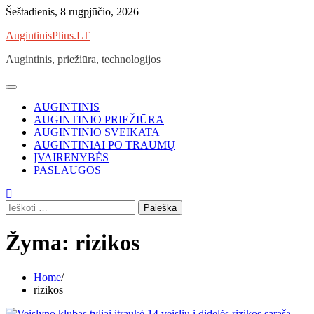
Skip
Šeštadienis, 8 rugpjūčio, 2026
to
AugintinisPlius.LT
content
Augintinis, priežiūra, technologijos
AUGINTINIS
AUGINTINIO PRIEŽIŪRA
AUGINTINIO SVEIKATA
AUGINTINIAI PO TRAUMŲ
ĮVAIRENYBĖS
PASLAUGOS
Ieškoti:
Žyma:
rizikos
Home
rizikos