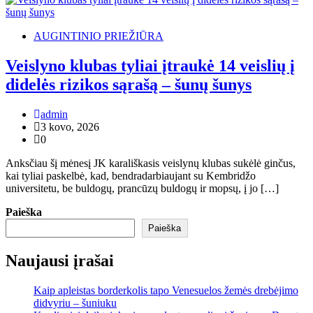
AUGINTINIO PRIEŽIŪRA
Veislyno klubas tyliai įtraukė 14 veislių į
didelės rizikos sąrašą – šunų šunys
admin
3 kovo, 2026
0
Anksčiau šį mėnesį JK karališkasis veislynų klubas sukėlė ginčus,
kai tyliai paskelbė, kad, bendradarbiaujant su Kembridžo
universitetu, be buldogų, prancūzų buldogų ir mopsų, į jo […]
Paieška
Paieška
Naujausi įrašai
Kaip apleistas borderkolis tapo Venesuelos žemės drebėjimo
didvyriu – šuniuku