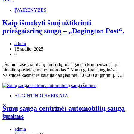
ĮVAIRENYBĖS
Kaip išmokyti šunį užtikrinti
priešgaisrinę saugą – „Dogington Post“.
admin
18 spalio, 2025
0
„Šiame įraše yra filialų nuorodų, ir aš gausiu kompensaciją, jei
pirksite spustelėję mano nuorodas.” Namų gaisrai Jungtinėse
Valstijose kasmet reikalauja daugiau nei 350 000 augintinių. […]
AUGINTINIO SVEIKATA
Šunų sauga centrinė: automobilių sauga
šunims
admin