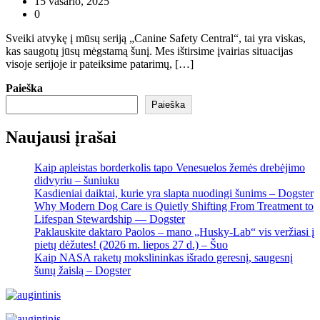
15 vasario, 2025
0
Sveiki atvykę į mūsų seriją „Canine Safety Central“, tai yra viskas,
kas saugotų jūsų mėgstamą šunį. Mes ištirsime įvairias situacijas
visoje serijoje ir pateiksime patarimų, […]
Paieška
Paieška
Naujausi įrašai
Kaip apleistas borderkolis tapo Venesuelos žemės drebėjimo
didvyriu – šuniuku
Kasdieniai daiktai, kurie yra slapta nuodingi šunims – Dogster
Why Modern Dog Care is Quietly Shifting From Treatment to
Lifespan Stewardship — Dogster
Paklauskite daktaro Paolos – mano „Husky-Lab“ vis veržiasi į
pietų dėžutes! (2026 m. liepos 27 d.) – Šuo
Kaip NASA raketų mokslininkas išrado geresnį, saugesnį
šunų žaislą – Dogster