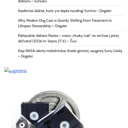
didvyriu – šuniuku
Kasdieniai daiktai, kurie yra slapta nuodingi šunims – Dogster
Why Modern Dog Care is Quietly Shifting From Treatment to
Lifespan Stewardship — Dogster
Paklauskite daktaro Paolos – mano „Husky-Lab“ vis veržiasi į pietų
dėžutes! (2026 m. liepos 27 d.) – Šuo
Kaip NASA raketų mokslininkas išrado geresnį, saugesnį šunų žaislą
– Dogster