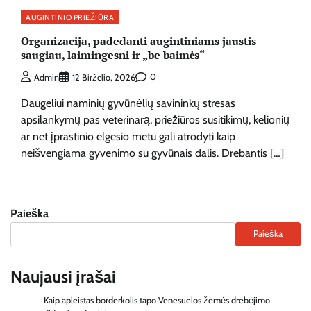
AUGINTINIO PRIEŽIŪRA
Organizacija, padedanti augintiniams jaustis
saugiau, laimingesni ir „be baimės“
0
Admin
12 Birželio, 2026
Daugeliui naminių gyvūnėlių savininkų stresas
apsilankymų pas veterinarą, priežiūros susitikimų, kelionių
ar net įprastinio elgesio metu gali atrodyti kaip
neišvengiama gyvenimo su gyvūnais dalis. Drebantis […]
Paieška
Paieška
Naujausi įrašai
Kaip apleistas borderkolis tapo Venesuelos žemės drebėjimo