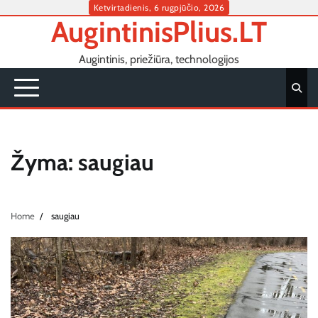
Skip
Ketvirtadienis, 6 rugpjūčio, 2026
AugintinisPlius.LT
to
content
Augintinis, priežiūra, technologijos
Žyma:
saugiau
Home
saugiau