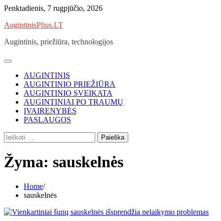
Skip
Penktadienis, 7 rugpjūčio, 2026
to
AugintinisPlius.LT
content
Augintinis, priežiūra, technologijos
AUGINTINIS
AUGINTINIO PRIEŽIŪRA
AUGINTINIO SVEIKATA
AUGINTINIAI PO TRAUMŲ
ĮVAIRENYBĖS
PASLAUGOS
Ieškoti:
Žyma:
sauskelnės
Home
sauskelnės