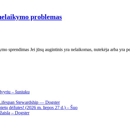
 nelaikymo problemas
ymo sprendimas Jei jūsų augintinis yra nelaikomas, nutekėja arba yra pe
dvyriu – šuniuku
Lifespan Stewardship — Dogster
ietų dėžutes! (2026 m. liepos 27 d.) – Šuo
žaislą – Dogster