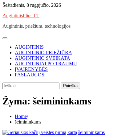
Skip
Šeštadienis, 8 rugpjūčio, 2026
to
AugintinisPlius.LT
content
Augintinis, priežiūra, technologijos
AUGINTINIS
AUGINTINIO PRIEŽIŪRA
AUGINTINIO SVEIKATA
AUGINTINIAI PO TRAUMŲ
ĮVAIRENYBĖS
PASLAUGOS
Ieškoti:
Žyma:
šeimininkams
Home
šeimininkams