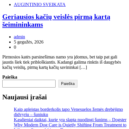
AUGINTINIO SVEIKATA
Geriausios kačių veislės pirmą kartą
šeimininkams
admin
5 gegužės, 2026
0
Pirmosios katės parsinešimas namo yra įdomus, bet taip pat gali
jaustis šiek tiek pribloškiantis. Kadangi galima rinktis iš daugybės
kačių veislių, pirmą kartą kačių savininkai […]
Paieška
Paieška
Naujausi įrašai
Kaip apleistas borderkolis tapo Venesuelos žemės drebėjimo
didvyriu – šuniuku
Kasdieniai daiktai, kurie yra slapta nuodingi šunims – Dogster
Why Modern Dog Care is Quietly Shifting From Treatment to