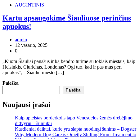
AUGINTINIS
Kartu apsaugokime Šiauliuose perinčius
apuokus!
admin
12 vasario, 2025
0
„Kuom Šiauliai panašūs ir ką bendro turime su tokiais miestais, kaip
Helsinkis, Ciurichas, Londonas? Ogi tuo, kad ir pas mus peri
apuokas“, – Šiaulių miesto […]
Paieška
Paieška
Naujausi įrašai
Kaip apleistas borderkolis tapo Venesuelos žemės drebėjimo
didvyriu – šuniuku
Kasdieniai daiktai, kurie yra slapta nuodingi šunims – Dogster
Why Modern Dog Care is Quietly Shifting From Treatment to