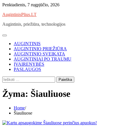
Skip
Penktadienis, 7 rugpjūčio, 2026
to
AugintinisPlius.LT
content
Augintinis, priežiūra, technologijos
AUGINTINIS
AUGINTINIO PRIEŽIŪRA
AUGINTINIO SVEIKATA
AUGINTINIAI PO TRAUMŲ
ĮVAIRENYBĖS
PASLAUGOS
Ieškoti:
Žyma:
Šiauliuose
Home
Šiauliuose