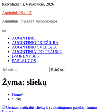
Skip
Ketvirtadienis, 6 rugpjūčio, 2026
to
AugintinisPlius.LT
content
Augintinis, priežiūra, technologijos
AUGINTINIS
AUGINTINIO PRIEŽIŪRA
AUGINTINIO SVEIKATA
AUGINTINIAI PO TRAUMŲ
ĮVAIRENYBĖS
PASLAUGOS
Ieškoti:
Žyma:
sliekų
Home
sliekų