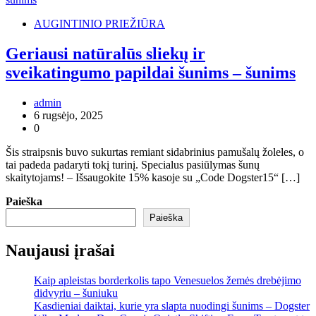
AUGINTINIO PRIEŽIŪRA
Geriausi natūralūs sliekų ir
sveikatingumo papildai šunims – šunims
admin
6 rugsėjo, 2025
0
Šis straipsnis buvo sukurtas remiant sidabrinius pamušalų žoleles, o
tai padeda padaryti tokį turinį. Specialus pasiūlymas šunų
skaitytojams! – Išsaugokite 15% kasoje su „Code Dogster15“ […]
Paieška
Paieška
Naujausi įrašai
Kaip apleistas borderkolis tapo Venesuelos žemės drebėjimo
didvyriu – šuniuku
Kasdieniai daiktai, kurie yra slapta nuodingi šunims – Dogster