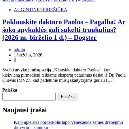
AUGINTINIO PRIEŽIŪRA
Paklauskite daktaro Paolos – Pagalba! Ar
šoko apykaklės gali sukelti traukulius?
(2026 m. birželio 1 d.) – Dogster
admin
1 birželio, 2026
0
Sveiki atvykę į mūsų seriją „Klauskite daktaro Paolos“, kur
kiekvieną pirmadienį teikiame ekspertų patarimus tiesiai iš Dr. Paola
Cuevas (MVZ), kad padėtume mūsų skaitytojams geriau […]
Paieška
Paieška
Naujausi įrašai
Kaip apleistas borderkolis tapo Venesuelos žemės drebėjimo
didvyriu – šuniuku