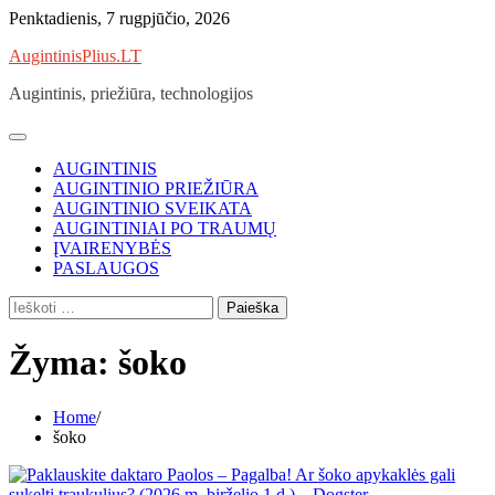
Skip
Penktadienis, 7 rugpjūčio, 2026
to
AugintinisPlius.LT
content
Augintinis, priežiūra, technologijos
AUGINTINIS
AUGINTINIO PRIEŽIŪRA
AUGINTINIO SVEIKATA
AUGINTINIAI PO TRAUMŲ
ĮVAIRENYBĖS
PASLAUGOS
Ieškoti:
Žyma:
šoko
Home
šoko