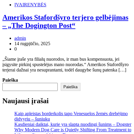
ĮVAIRENYBĖS
Amerikos Stafordšyro terjero gelbėjimas
– „The Dogington Post“
admin
14 rugpjūčio, 2025
0
„Šiame įraše yra filialų nuorodos, ir man bus kompensuota, jei
įsigysite pirkinį spustelėjus mano nuorodas.“ Amerikos Stafordšyro
terjerai dažnai yra nesuprantami, todėl daugybe šunų patenka […]
Paieška
Paieška
Naujausi įrašai
Kaip apleistas borderkolis tapo Venesuelos žemės drebėjimo
didvyriu – šuniuku
Kasdieniai daiktai, kurie yra slapta nuodingi šunims – Dogster
Why Modern Dog Care is Quietly Shifting From Treatment to