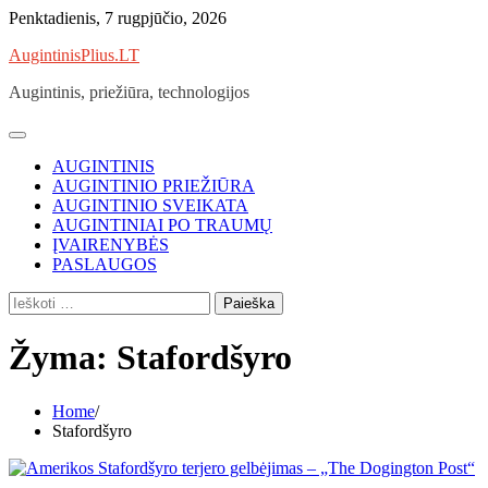
Skip
Penktadienis, 7 rugpjūčio, 2026
to
AugintinisPlius.LT
content
Augintinis, priežiūra, technologijos
AUGINTINIS
AUGINTINIO PRIEŽIŪRA
AUGINTINIO SVEIKATA
AUGINTINIAI PO TRAUMŲ
ĮVAIRENYBĖS
PASLAUGOS
Ieškoti:
Žyma:
Stafordšyro
Home
Stafordšyro