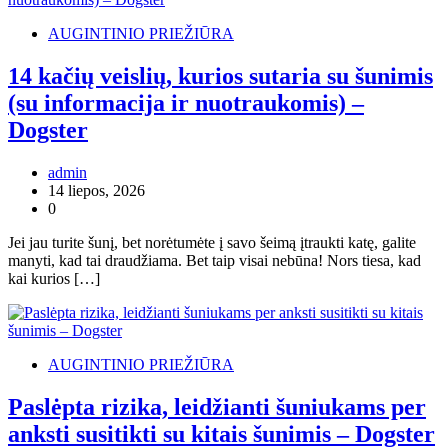
AUGINTINIO PRIEŽIŪRA
14 kačių veislių, kurios sutaria su šunimis
(su informacija ir nuotraukomis) –
Dogster
admin
14 liepos, 2026
0
Jei jau turite šunį, bet norėtumėte į savo šeimą įtraukti katę, galite
manyti, kad tai draudžiama. Bet taip visai nebūna! Nors tiesa, kad
kai kurios […]
AUGINTINIO PRIEŽIŪRA
Paslėpta rizika, leidžianti šuniukams per
anksti susitikti su kitais šunimis – Dogster