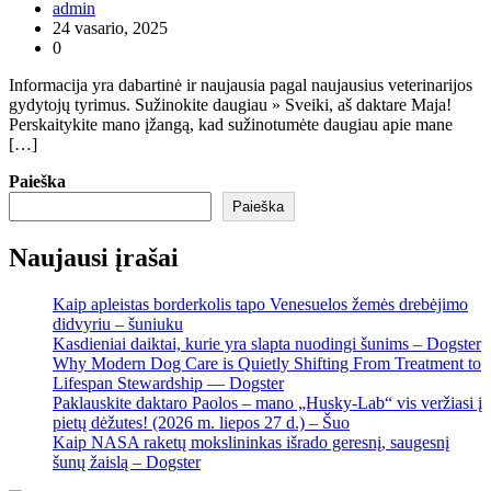
admin
24 vasario, 2025
0
Informacija yra dabartinė ir naujausia pagal naujausius veterinarijos
gydytojų tyrimus. Sužinokite daugiau » Sveiki, aš daktare Maja!
Perskaitykite mano įžangą, kad sužinotumėte daugiau apie mane
[…]
Paieška
Paieška
Naujausi įrašai
Kaip apleistas borderkolis tapo Venesuelos žemės drebėjimo
didvyriu – šuniuku
Kasdieniai daiktai, kurie yra slapta nuodingi šunims – Dogster
Why Modern Dog Care is Quietly Shifting From Treatment to
Lifespan Stewardship — Dogster
Paklauskite daktaro Paolos – mano „Husky-Lab“ vis veržiasi į
pietų dėžutes! (2026 m. liepos 27 d.) – Šuo
Kaip NASA raketų mokslininkas išrado geresnį, saugesnį
šunų žaislą – Dogster