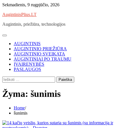
Skip
Sekmadienis, 9 rugpjūčio, 2026
to
AugintinisPlius.LT
content
Augintinis, priežiūra, technologijos
AUGINTINIS
AUGINTINIO PRIEŽIŪRA
AUGINTINIO SVEIKATA
AUGINTINIAI PO TRAUMŲ
ĮVAIRENYBĖS
PASLAUGOS
Ieškoti:
Žyma:
šunimis
Home
šunimis