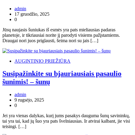
admin
17 gruodžio, 2025
0
Jūsų naujasis šuniukas iš esmės yra pats mieliausias padaras
planetoje, ir tikriausiai norite jį parodyti visiems pažįstamiems.
Draugai nori juos priglausti, šeima nori su jais […]
AUGINTINIO PRIEŽIŪRA
Susipažinkite su bjauriausiais pasaulio
šunimis! – šunų
admin
9 rugsėjo, 2025
0
Jei yra vienas dalykas, kurį jums pasakys dauguma šunų savininkų,
tai yra tai, kad jų šuo yra pats švelniausias. Ir atvirai kalbant, jie visi
teisingi. […]