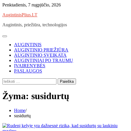
Skip
Penktadienis, 7 rugpjūčio, 2026
to
AugintinisPlius.LT
content
Augintinis, priežiūra, technologijos
AUGINTINIS
AUGINTINIO PRIEŽIŪRA
AUGINTINIO SVEIKATA
AUGINTINIAI PO TRAUMŲ
ĮVAIRENYBĖS
PASLAUGOS
Ieškoti:
Žyma:
susidurtų
Home
susidurtų