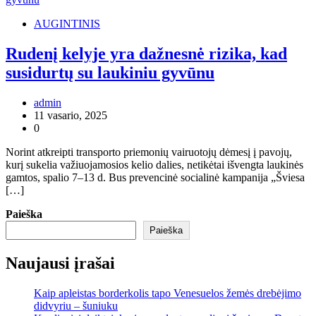
AUGINTINIS
Rudenį kelyje yra dažnesnė rizika, kad
susidurtų su laukiniu gyvūnu
admin
11 vasario, 2025
0
Norint atkreipti transporto priemonių vairuotojų dėmesį į pavojų,
kurį sukelia važiuojamosios kelio dalies, netikėtai išvengta laukinės
gamtos, spalio 7–13 d. Bus prevencinė socialinė kampanija „Šviesa
[…]
Paieška
Paieška
Naujausi įrašai
Kaip apleistas borderkolis tapo Venesuelos žemės drebėjimo
didvyriu – šuniuku