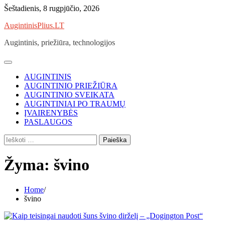
Skip
Šeštadienis, 8 rugpjūčio, 2026
to
AugintinisPlius.LT
content
Augintinis, priežiūra, technologijos
AUGINTINIS
AUGINTINIO PRIEŽIŪRA
AUGINTINIO SVEIKATA
AUGINTINIAI PO TRAUMŲ
ĮVAIRENYBĖS
PASLAUGOS
Ieškoti:
Žyma:
švino
Home
švino