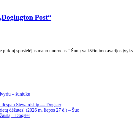
 „Dogington Post“
site pirkinį spustelėjus mano nuorodas.“ Šunų vaikščiojimo avarijos įv
dvyriu – šuniuku
Lifespan Stewardship — Dogster
ietų dėžutes! (2026 m. liepos 27 d.) – Šuo
žaislą – Dogster