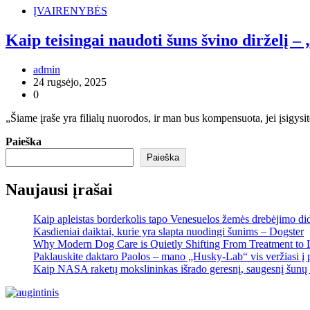
ĮVAIRENYBĖS
Kaip teisingai naudoti šuns švino dirželį –
admin
24 rugsėjo, 2025
0
„Šiame įraše yra filialų nuorodos, ir man bus kompensuota, jei įsigy
Paieška
Paieška
Naujausi įrašai
Kaip apleistas borderkolis tapo Venesuelos žemės drebėjimo di
Kasdieniai daiktai, kurie yra slapta nuodingi šunims – Dogster
Why Modern Dog Care is Quietly Shifting From Treatment to 
Paklauskite daktaro Paolos – mano „Husky-Lab“ vis veržiasi į p
Kaip NASA raketų mokslininkas išrado geresnį, saugesnį šunų 