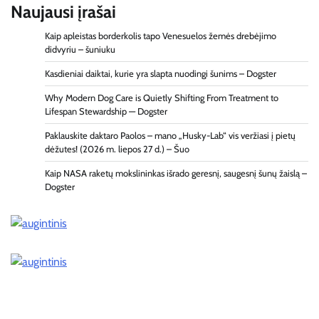
Naujausi įrašai
Kaip apleistas borderkolis tapo Venesuelos žemės drebėjimo
didvyriu – šuniuku
Kasdieniai daiktai, kurie yra slapta nuodingi šunims – Dogster
Why Modern Dog Care is Quietly Shifting From Treatment to
Lifespan Stewardship — Dogster
Paklauskite daktaro Paolos – mano „Husky-Lab“ vis veržiasi į pietų
dėžutes! (2026 m. liepos 27 d.) – Šuo
Kaip NASA raketų mokslininkas išrado geresnį, saugesnį šunų žaislą –
Dogster