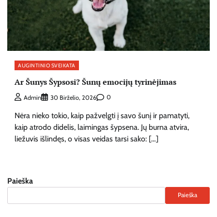
AUGINTINIO SVEIKATA
Ar Šunys Šypsosi? Šunų emocijų tyrinėjimas
0
Admin
30 Birželio, 2026
Nėra nieko tokio, kaip pažvelgti į savo šunį ir pamatyti,
kaip atrodo didelis, laimingas šypsena. Jų burna atvira,
liežuvis išlindęs, o visas veidas tarsi sako: […]
Paieška
Paieška