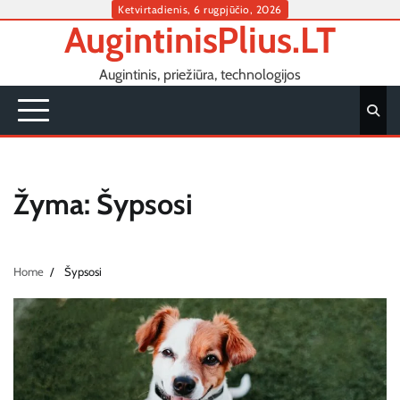
Skip
Ketvirtadienis, 6 rugpjūčio, 2026
AugintinisPlius.LT
to
content
Augintinis, priežiūra, technologijos
Žyma:
Šypsosi
Home
Šypsosi