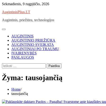
Skip
Sekmadienis, 9 rugpjūčio, 2026
to
AugintinisPlius.LT
content
Augintinis, priežiūra, technologijos
AUGINTINIS
AUGINTINIO PRIEŽIŪRA
AUGINTINIO SVEIKATA
AUGINTINIAI PO TRAUMŲ
ĮVAIRENYBĖS
PASLAUGOS
Ieškoti:
Žyma:
tausojančią
Home
tausojančią