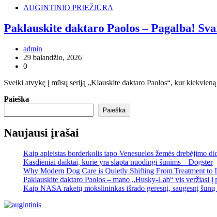
AUGINTINIO PRIEŽIŪRA
Paklauskite daktaro Paolos – Pagalba! Svar
admin
29 balandžio, 2026
0
Sveiki atvykę į mūsų seriją „Klauskite daktaro Paolos“, kur kiekvien
Paieška
Paieška
Naujausi įrašai
Kaip apleistas borderkolis tapo Venesuelos žemės drebėjimo di
Kasdieniai daiktai, kurie yra slapta nuodingi šunims – Dogster
Why Modern Dog Care is Quietly Shifting From Treatment to 
Paklauskite daktaro Paolos – mano „Husky-Lab“ vis veržiasi į p
Kaip NASA raketų mokslininkas išrado geresnį, saugesnį šunų 