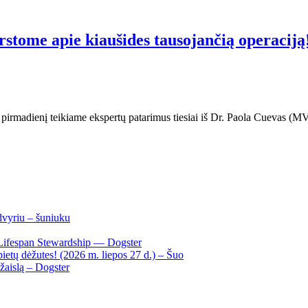
stome apie kiaušides tausojančią operaciją!
ą pirmadienį teikiame ekspertų patarimus tiesiai iš Dr. Paola Cuevas 
dvyriu – šuniuku
Lifespan Stewardship — Dogster
ietų dėžutes! (2026 m. liepos 27 d.) – Šuo
žaislą – Dogster