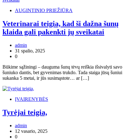
AUGINTINIO PRIEŽIŪRA
Veterinarai teigia, kad ši dažna šunų
klaida gali pakenkti jų sveikatai
admin
31 spalio, 2025
0
Būkime sąžiningi – dauguma šunų tėvų reiškia išsivalyti savo
šuniuko dantis, bet gyvenimas trukdo. Tada staiga jūsų šuniui
sukanka 5 metai, ir jūs susimąstote… ar […]
ĮVAIRENYBĖS
Tyrėjai teigia,
admin
12 vasario, 2025
0