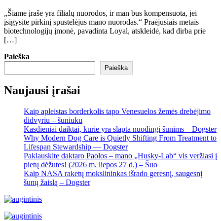
„Šiame įraše yra filialų nuorodos, ir man bus kompensuota, jei
įsigysite pirkinį spustelėjus mano nuorodas.“ Praėjusiais metais
biotechnologijų įmonė, pavadinta Loyal, atskleidė, kad dirba prie
[…]
Paieška
Paieška
Naujausi įrašai
Kaip apleistas borderkolis tapo Venesuelos žemės drebėjimo
didvyriu – šuniuku
Kasdieniai daiktai, kurie yra slapta nuodingi šunims – Dogster
Why Modern Dog Care is Quietly Shifting From Treatment to
Lifespan Stewardship — Dogster
Paklauskite daktaro Paolos – mano „Husky-Lab“ vis veržiasi į
pietų dėžutes! (2026 m. liepos 27 d.) – Šuo
Kaip NASA raketų mokslininkas išrado geresnį, saugesnį
šunų žaislą – Dogster