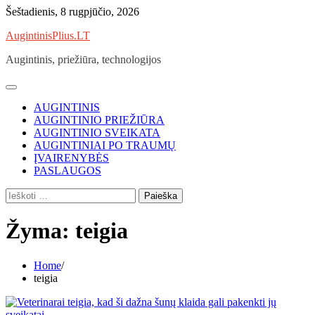
Skip
Šeštadienis, 8 rugpjūčio, 2026
to
AugintinisPlius.LT
content
Augintinis, priežiūra, technologijos
AUGINTINIS
AUGINTINIO PRIEŽIŪRA
AUGINTINIO SVEIKATA
AUGINTINIAI PO TRAUMŲ
ĮVAIRENYBĖS
PASLAUGOS
Ieškoti:
Žyma:
teigia
Home
teigia