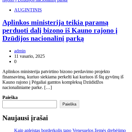
AUGINTINIS
Aplinkos ministerija teikia paramą
perduoti dalį bizono iš Kauno rajono į
Dzūdijos nacionalinį parką
admin
11 vasario, 2025
0
Aplinkos ministerija patvirtino bizono perdavimo projekto
finansavimą, kuriuo siekiama perkelti kai kuriuos iš šių gyvūnų iš
Kauno rajono į Pėgaliai gamtos kompleksą Dzūdidžos
nacionaliniame parke. […]
Paieška
Paieška
Naujausi įrašai
Kaip apleistas borderkolis tapo Venesuelos žemės drebėjimo