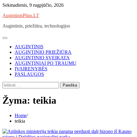
Skip
Sekmadienis, 9 rugpjūčio, 2026
to
AugintinisPlius.LT
content
Augintinis, priežiūra, technologijos
AUGINTINIS
AUGINTINIO PRIEŽIŪRA
AUGINTINIO SVEIKATA
AUGINTINIAI PO TRAUMŲ
ĮVAIRENYBĖS
PASLAUGOS
Ieškoti:
Žyma:
teikia
Home
teikia