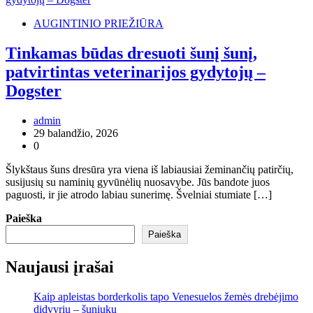
AUGINTINIO PRIEŽIŪRA
Tinkamas būdas dresuoti šunį šunį,
patvirtintas veterinarijos gydytojų –
Dogster
admin
29 balandžio, 2026
0
Šlykštaus šuns dresūra yra viena iš labiausiai žeminančių patirčių,
susijusių su naminių gyvūnėlių nuosavybe. Jūs bandote juos
paguosti, ir jie atrodo labiau sunerimę. Švelniai stumiate […]
Paieška
Paieška
Naujausi įrašai
Kaip apleistas borderkolis tapo Venesuelos žemės drebėjimo
didvyriu – šuniuku