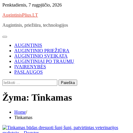
Skip
Penktadienis, 7 rugpjūčio, 2026
to
AugintinisPlius.LT
content
Augintinis, priežiūra, technologijos
AUGINTINIS
AUGINTINIO PRIEŽIŪRA
AUGINTINIO SVEIKATA
AUGINTINIAI PO TRAUMŲ
ĮVAIRENYBĖS
PASLAUGOS
Ieškoti:
Žyma:
Tinkamas
Home
Tinkamas