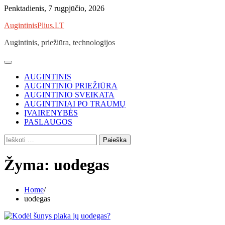
Skip
Penktadienis, 7 rugpjūčio, 2026
to
AugintinisPlius.LT
content
Augintinis, priežiūra, technologijos
AUGINTINIS
AUGINTINIO PRIEŽIŪRA
AUGINTINIO SVEIKATA
AUGINTINIAI PO TRAUMŲ
ĮVAIRENYBĖS
PASLAUGOS
Ieškoti:
Žyma:
uodegas
Home
uodegas