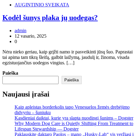
AUGINTINIO SVEIKATA
Kodėl šunys plaka jų uodegas?
admin
12 vasario, 2025
0
Nėra nieko geriau, kaip grįžti namo ir pasveikinti jūsų šuo. Paprastai
tai apima tam tikrą šleifą, galbūt laižymą, jaudulį ir, žinoma, visada
egzistuojančius uodegos vingius. […]
Paieška
Paieška
Naujausi įrašai
Kaip apleistas borderkolis tapo Venesuelos žemės drebėjimo
didvyriu – šuniuku
Kasdieniai daiktai, kurie yra slapta nuodingi šunims – Dogster
Why Modern Dog Care is Quietly Shifting From Treatment to
Lifespan Stewardship — Dogster
Paklauskite daktaro Paolos – mano „Husky-Lab“ vis veržiasi į