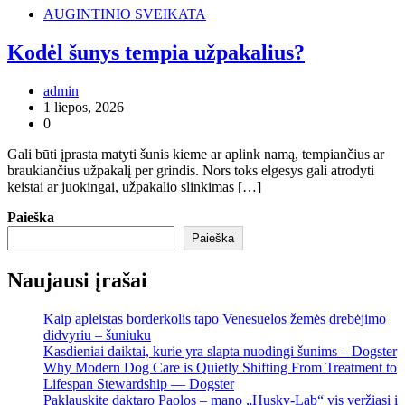
AUGINTINIO SVEIKATA
Kodėl šunys tempia užpakalius?
admin
1 liepos, 2026
0
Gali būti įprasta matyti šunis kieme ar aplink namą, tempiančius ar
braukiančius užpakalį per grindis. Nors toks elgesys gali atrodyti
keistai ar juokingai, užpakalio slinkimas […]
Paieška
Paieška
Naujausi įrašai
Kaip apleistas borderkolis tapo Venesuelos žemės drebėjimo
didvyriu – šuniuku
Kasdieniai daiktai, kurie yra slapta nuodingi šunims – Dogster
Why Modern Dog Care is Quietly Shifting From Treatment to
Lifespan Stewardship — Dogster
Paklauskite daktaro Paolos – mano „Husky-Lab“ vis veržiasi į