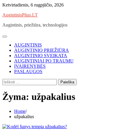
Skip
Ketvirtadienis, 6 rugpjūčio, 2026
to
AugintinisPlius.LT
content
Augintinis, priežiūra, technologijos
AUGINTINIS
AUGINTINIO PRIEŽIŪRA
AUGINTINIO SVEIKATA
AUGINTINIAI PO TRAUMŲ
ĮVAIRENYBĖS
PASLAUGOS
Ieškoti:
Žyma:
užpakalius
Home
užpakalius