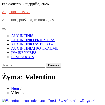
Skip
Penktadienis, 7 rugpjūčio, 2026
to
AugintinisPlius.LT
content
Augintinis, priežiūra, technologijos
AUGINTINIS
AUGINTINIO PRIEŽIŪRA
AUGINTINIO SVEIKATA
AUGINTINIAI PO TRAUMŲ
ĮVAIRENYBĖS
PASLAUGOS
Ieškoti:
Žyma:
Valentino
Home
Valentino