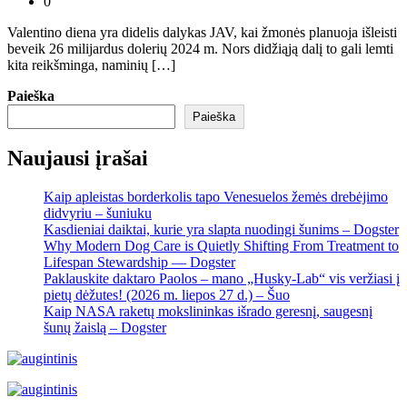
0
Valentino diena yra didelis dalykas JAV, kai žmonės planuoja išleisti
beveik 26 milijardus dolerių 2024 m. Nors didžiąją dalį to gali lemti
kita reikšminga, naminių […]
Paieška
Paieška
Naujausi įrašai
Kaip apleistas borderkolis tapo Venesuelos žemės drebėjimo
didvyriu – šuniuku
Kasdieniai daiktai, kurie yra slapta nuodingi šunims – Dogster
Why Modern Dog Care is Quietly Shifting From Treatment to
Lifespan Stewardship — Dogster
Paklauskite daktaro Paolos – mano „Husky-Lab“ vis veržiasi į
pietų dėžutes! (2026 m. liepos 27 d.) – Šuo
Kaip NASA raketų mokslininkas išrado geresnį, saugesnį
šunų žaislą – Dogster